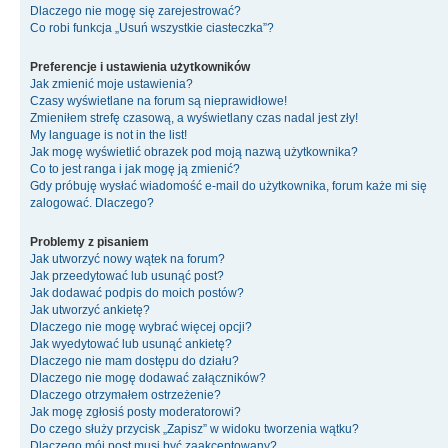
Dlaczego nie mogę się zarejestrować?
Co robi funkcja „Usuń wszystkie ciasteczka”?
Preferencje i ustawienia użytkowników
Jak zmienić moje ustawienia?
Czasy wyświetlane na forum są nieprawidłowe!
Zmieniłem strefę czasową, a wyświetlany czas nadal jest zły!
My language is not in the list!
Jak mogę wyświetlić obrazek pod moją nazwą użytkownika?
Co to jest ranga i jak mogę ją zmienić?
Gdy próbuję wysłać wiadomość e-mail do użytkownika, forum każe mi się
zalogować. Dlaczego?
Problemy z pisaniem
Jak utworzyć nowy wątek na forum?
Jak przeedytować lub usunąć post?
Jak dodawać podpis do moich postów?
Jak utworzyć ankietę?
Dlaczego nie mogę wybrać więcej opcji?
Jak wyedytować lub usunąć ankietę?
Dlaczego nie mam dostępu do działu?
Dlaczego nie mogę dodawać załączników?
Dlaczego otrzymałem ostrzeżenie?
Jak mogę zgłosiś posty moderatorowi?
Do czego służy przycisk „Zapisz” w widoku tworzenia wątku?
Dlaczego mój post musi być zaakceptowany?