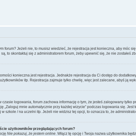
forum? Jeżeli nie, to musisz wiedzieć, że rejestracja jest konieczna, aby móc się 
 są, to skontaktuj się z administratorem forum, żeby upewnić się, że nie zostałeś
domości konieczna jest rejestracja. Jednakże rejestracja da Ci dostęp do dodatkow
żytkowników itp. Rejestracja zajmuje tylko chwilę, więc jest zalecane, abyś ją wyk
 czasie logowania, forum zachowa informację o tym, że jesteś zalogowany tylko p
 „Zaloguj mnie automatycznie przy każdej wizycie” podczas logowania się. Jest to
szkole / na uczelni itp. Jeżeli nie widzisz tej opcji, to oznacza to, że administrato
iście użytkowników przeglądających forum?
pcję
Nie pokazuj, że jestem online
. Włącz tę opcję i Twoja nazwa użytkownika będz