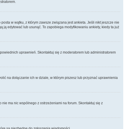
istratorem.
posta w wątku, z którym zawsze związana jest ankieta. Jeśli nikt jeszcze nie
ogą ją edytować lub usunąć. To zapobiega modyfikowaniu ankiety, kiedy ta już
odpowiednich uprawnień. Skontaktuj się z moderatorem lub administratorem
lić na dołączanie ich w dziale, w którym piszesz lub przyznać uprawnienia
p nie ma nic wspólnego z ostrzeżeniami na forum. Skontaktuj się z
, które są niezbędne do zgłoszenia wiadomości.