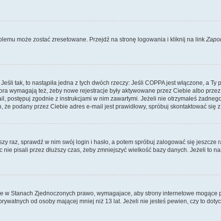
lemu może zostać zresetowane. Przejdź na stronę logowania i kliknij na link
Zapo
li tak, to nastąpiła jedna z tych dwóch rzeczy: Jeśli COPPA jest włączone, a Ty po
fora wymagają też, żeby nowe rejestracje były aktywowane przez Ciebie albo przez
mail, postępuj zgodnie z instrukcjami w nim zawartymi. Jeżeli nie otrzymałeś żadn
n, że podany przez Ciebie adres e-mail jest prawidłowy, spróbuj skontaktować się z
szy raz, sprawdź w nim swój login i hasło, a potem spróbuj zalogować się jeszcze r
nie pisali przez dłuższy czas, żeby zmniejszyć wielkość bazy danych. Jeżeli to na
ce w Stanach Zjednoczonych prawo, wymagajace, aby strony internetowe mogące pote
ywatnych od osoby mającej mniej niż 13 lat. Jeżeli nie jesteś pewien, czy to dot