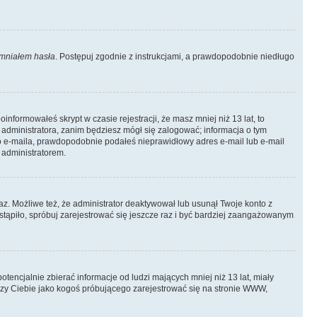
mniałem hasła
. Postępuj zgodnie z instrukcjami, a prawdopodobnie niedługo
informowałeś skrypt w czasie rejestracji, że masz mniej niż 13 lat, to
 administratora, zanim będziesz mógł się zalogować; informacja o tym
ego e-maila, prawdopodobnie podałeś nieprawidłowy adres e-mail lub e-mail
 administratorem.
az. Możliwe też, że administrator deaktywował lub usunął Twoje konto z
stąpiło, spróbuj zarejestrować się jeszcze raz i być bardziej zaangażowanym
ncjalnie zbierać informacje od ludzi mających mniej niż 13 lat, miały
yczy Ciebie jako kogoś próbującego zarejestrować się na stronie WWW,