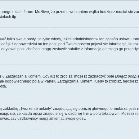
branego działu forum. Możliwe, że przed utworzeniem wątku będziesz musiał się za
etach itp.
ć tylko swoje posty i to tylko wtedy, jeżeli administrator w ten sposób ustawił up
oś już odpowiedział na ten post, pod Twoim postem pojawi się informacja, ile razy go
ator edytował post, choć oni mogą zostawić notatkę z informacją dlaczego go przeed
lu Zarządzania Kontem. Gdy już to zrobisz, możesz zaznaczyć pole
Dołącz podpi
ie odpowiedniego pola w Panelu Zarządzania Kontem. Kiedy to zrobisz, będziesz
sta.
nij zakładkę „Tworzenie ankiety” znajdującą się poniżej głównego formularza; jeśli 
ając się, że każda opcja znajduje się w osobnej linii w polu tekstowym. Możesz ró
ydować, czy użytkownicy mogą zmieniać swoje głosy.