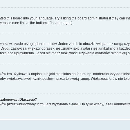
ted this board into your language. Try asking the board administrator if they can in
website (see link at the bottom of board pages).
nika w czasie przeglądania postów. Jeden z nich to obrazki związane z rangą uż
m. Drugi, zazwyczaj większy obrazek, jest znany jako avatar i jest unikalny dla k
rczające uprawnienia. Jeżeli nie masz możliwości używania avatarów, skontaktuj s
w ten użytkownik napisał lub jaki ma status na forum, np. moderator czy administ
żeby zwiększyć swój licznik postów i przez to swoją rangę. Większość forów nie toler
 zalogować. Dlaczego?
w przez wbudowany formularz wysyłania e-maili i to tylko wtedy, jeżeli administr