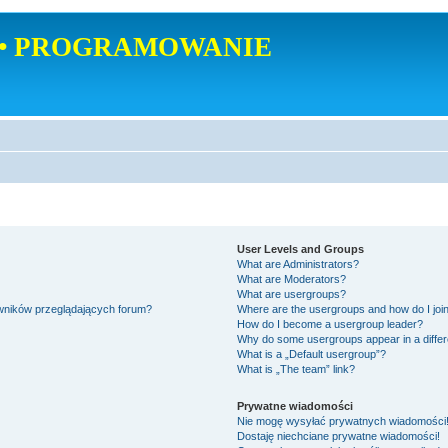
• PROGRAMOWANIE
User Levels and Groups
What are Administrators?
What are Moderators?
What are usergroups?
owników przeglądających forum?
Where are the usergroups and how do I joi
How do I become a usergroup leader?
Why do some usergroups appear in a differ
What is a „Default usergroup”?
What is „The team” link?
Prywatne wiadomości
Nie mogę wysyłać prywatnych wiadomości
Dostaję niechciane prywatne wiadomości!