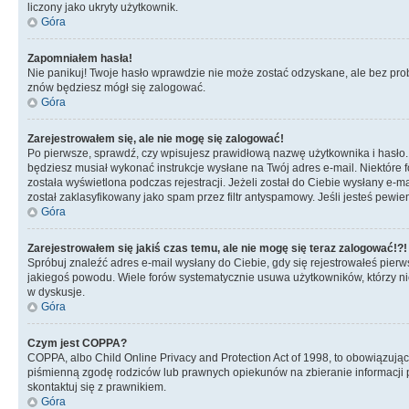
liczony jako ukryty użytkownik.
Góra
Zapomniałem hasła!
Nie panikuj! Twoje hasło wprawdzie nie może zostać odzyskane, ale bez prob
znów będziesz mógł się zalogować.
Góra
Zarejestrowałem się, ale nie mogę się zalogować!
Po pierwsze, sprawdź, czy wpisujesz prawidłową nazwę użytkownika i hasło. Jeś
będziesz musiał wykonać instrukcje wysłane na Twój adres e-mail. Niektóre 
została wyświetlona podczas rejestracji. Jeżeli został do Ciebie wysłany e-
został zaklasyfikowany jako spam przez filtr antyspamowy. Jeśli jesteś pewie
Góra
Zarejestrowałem się jakiś czas temu, ale nie mogę się teraz zalogować!?!
Spróbuj znaleźć adres e-mail wysłany do Ciebie, gdy się rejestrowałeś pierw
jakiegoś powodu. Wiele forów systematycznie usuwa użytkowników, którzy nic 
w dyskusje.
Góra
Czym jest COPPA?
COPPA, albo Child Online Privacy and Protection Act of 1998, to obowiązują
piśmienną zgodę rodziców lub prawnych opiekunów na zbieranie informacji pr
skontaktuj się z prawnikiem.
Góra