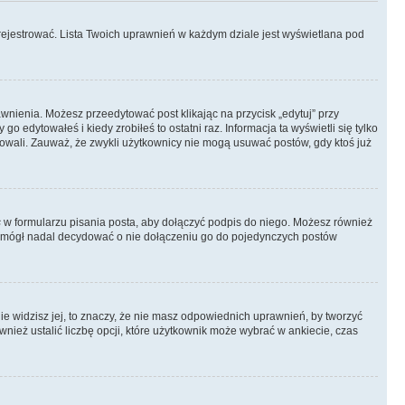
rejestrować. Lista Twoich uprawnień w każdym dziale jest wyświetlana pod
rawnienia. Możesz przeedytować post klikając na przycisk „edytuj” przy
 edytowałeś i kiedy zrobiłeś to ostatni raz. Informacja ta wyświetli się tylko
ytowali. Zauważ, że zwykli użytkownicy nie mogą usuwać postów, gdy ktoś już
s
w formularzu pisania posta, aby dołączyć podpis do niego. Możesz również
 mógł nadal decydować o nie dołączeniu go do pojedynczych postów
nie widzisz jej, to znaczy, że nie masz odpowiednich uprawnień, by tworzyć
wnież ustalić liczbę opcji, które użytkownik może wybrać w ankiecie, czas