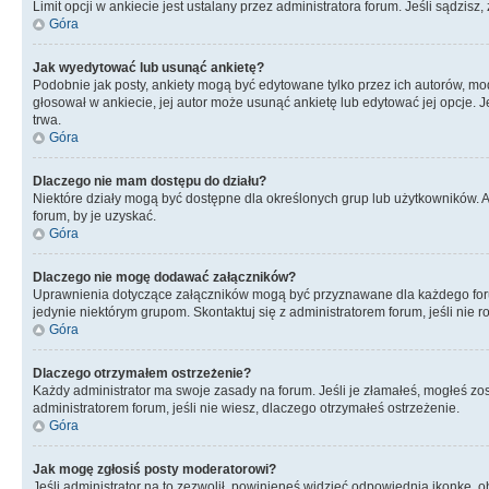
Limit opcji w ankiecie jest ustalany przez administratora forum. Jeśli sądzisz,
Góra
Jak wyedytować lub usunąć ankietę?
Podobnie jak posty, ankiety mogą być edytowane tylko przez ich autorów, mod
głosował w ankiecie, jej autor może usunąć ankietę lub edytować jej opcje. 
trwa.
Góra
Dlaczego nie mam dostępu do działu?
Niektóre działy mogą być dostępne dla określonych grup lub użytkowników. 
forum, by je uzyskać.
Góra
Dlaczego nie mogę dodawać załączników?
Uprawnienia dotyczące załączników mogą być przyznawane dla każdego forum,
jedynie niektórym grupom. Skontaktuj się z administratorem forum, jeśli nie 
Góra
Dlaczego otrzymałem ostrzeżenie?
Każdy administrator ma swoje zasady na forum. Jeśli je złamałeś, mogłeś zos
administratorem forum, jeśli nie wiesz, dlaczego otrzymałeś ostrzeżenie.
Góra
Jak mogę zgłosiś posty moderatorowi?
Jeśli administrator na to zezwolił, powinieneś widzieć odpowiednią ikonkę, o