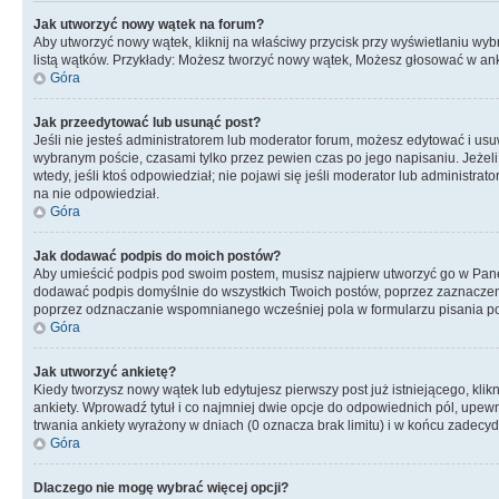
Jak utworzyć nowy wątek na forum?
Aby utworzyć nowy wątek, kliknij na właściwy przycisk przy wyświetlaniu wy
listą wątków. Przykłady: Możesz tworzyć nowy wątek, Możesz głosować w anki
Góra
Jak przeedytować lub usunąć post?
Jeśli nie jesteś administratorem lub moderator forum, możesz edytować i usuwa
wybranym poście, czasami tylko przez pewien czas po jego napisaniu. Jeżeli kt
wtedy, jeśli ktoś odpowiedział; nie pojawi się jeśli moderator lub administr
na nie odpowiedział.
Góra
Jak dodawać podpis do moich postów?
Aby umieścić podpis pod swoim postem, musisz najpierw utworzyć go w Pane
dodawać podpis domyślnie do wszystkich Twoich postów, poprzez zaznaczen
poprzez odznaczanie wspomnianego wcześniej pola w formularzu pisania po
Góra
Jak utworzyć ankietę?
Kiedy tworzysz nowy wątek lub edytujesz pierwszy post już istniejącego, klik
ankiety. Wprowadź tytuł i co najmniej dwie opcje do odpowiednich pól, upewni
trwania ankiety wyrażony w dniach (0 oznacza brak limitu) i w końcu zadec
Góra
Dlaczego nie mogę wybrać więcej opcji?