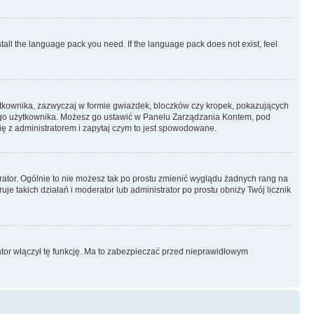
stall the language pack you need. If the language pack does not exist, feel
ytkownika, zazwyczaj w formie gwiazdek, bloczków czy kropek, pokazujących
ażdego użytkownika. Możesz go ustawić w Panelu Zarządzania Kontem, pod
ię z administratorem i zapytaj czym to jest spowodowane.
rator. Ogólnie to nie możesz tak po prostu zmienić wyglądu żadnych rang na
uje takich działań i moderator lub administrator po prostu obniży Twój licznik
ator włączył tę funkcję. Ma to zabezpieczać przed nieprawidłowym