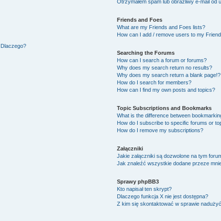
Otrzymałem spam lub obraźliwy e-mail od 
Friends and Foes
What are my Friends and Foes lists?
How can I add / remove users to my Friends
. Dlaczego?
Searching the Forums
How can I search a forum or forums?
Why does my search return no results?
Why does my search return a blank page!?
How do I search for members?
How can I find my own posts and topics?
Topic Subscriptions and Bookmarks
What is the difference between bookmarkin
How do I subscribe to specific forums or to
How do I remove my subscriptions?
Załączniki
Jakie załączniki są dozwolone na tym foru
Jak znaleźć wszystkie dodane przeze mnie
Sprawy phpBB3
Kto napisał ten skrypt?
Dlaczego funkcja X nie jest dostępna?
Z kim się skontaktować w sprawie naduży