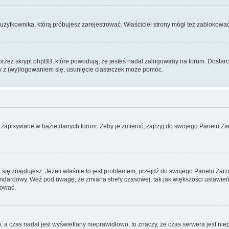
użytkownika, którą próbujesz zarejestrować. Właściciel strony mógł też zablokować 
zez skrypt phpBB, które powodują, że jesteś nadal zalogowany na forum. Dostarczaj
my z (wy)logowaniem się, usunięcie ciasteczek może pomóc.
 zapisywane w bazie danych forum. Żeby je zmienić, zajrzyj do swojego Panelu Zar
rej się znajdujesz. Jeżeli właśnie to jest problemem, przejdź do swojego Panelu Z
dardowy. Weź pod uwagę, że zmiana strefy czasowej, tak jak większości ustawień
rować.
o, a czas nadal jest wyświetlany nieprawidłowo, to znaczy, że czas serwera jest ni