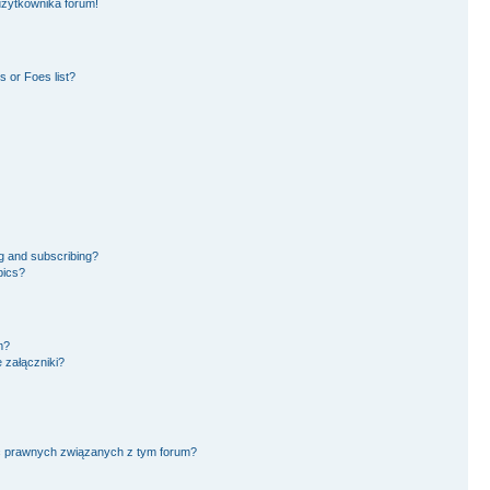
użytkownika forum!
 or Foes list?
g and subscribing?
pics?
m?
 załączniki?
ć prawnych związanych z tym forum?