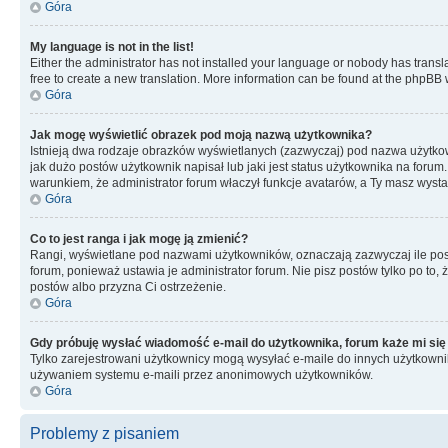
Góra
My language is not in the list!
Either the administrator has not installed your language or nobody has transla
free to create a new translation. More information can be found at the phpBB 
Góra
Jak mogę wyświetlić obrazek pod moją nazwą użytkownika?
Istnieją dwa rodzaje obrazków wyświetlanych (zazwyczaj) pod nazwa użytkow
jak dużo postów użytkownik napisał lub jaki jest status użytkownika na foru
warunkiem, że administrator forum właczył funkcje avatarów, a Ty masz wysta
Góra
Co to jest ranga i jak mogę ją zmienić?
Rangi, wyświetlane pod nazwami użytkowników, oznaczają zazwyczaj ile postó
forum, ponieważ ustawia je administrator forum. Nie pisz postów tylko po to, 
postów albo przyzna Ci ostrzeżenie.
Góra
Gdy próbuję wysłać wiadomość e-mail do użytkownika, forum każe mi się
Tylko zarejestrowani użytkownicy mogą wysyłać e-maile do innych użytkownikó
używaniem systemu e-maili przez anonimowych użytkowników.
Góra
Problemy z pisaniem