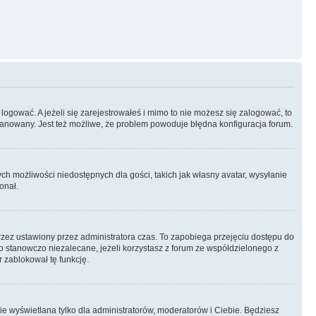
logować. A jeżeli się zarejestrowałeś i mimo to nie możesz się zalogować, to
 zbanowany. Jest też możliwe, że problem powoduje błędna konfiguracja forum.
ych możliwości niedostępnych dla gości, takich jak własny avatar, wysyłanie
onał.
rzez ustawiony przez administratora czas. To zapobiega przejęciu dostępu do
 stanowczo niezalecane, jeżeli korzystasz z forum ze współdzielonego z
r zablokował tę funkcję.
ie wyświetlana tylko dla administratorów, moderatorów i Ciebie. Będziesz