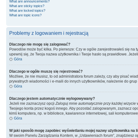
What are announcements?
What are sticky topics?
What are locked topics?
What are topic icons?
Problemy z logowaniem i rejestracją
Dlaczego nie mogę się zalogować?
Powodów może być kilka. Po pierwsze: Czy w ogóle zarejestrowałeś się na tym 
upewnij się, że Twoja nazwa użytkownika i Twoje hasło są prawidłowe. Jeżeli
Góra
Dlaczego w ogóle muszę się rejestrować?
Możliwe, że nie musisz, to od administratora forum zależy, czy aby pisać wia
prywatnych wiadomości i e-maili do innych użytkowników, należenie do grup u
Góra
Dlaczego jestem automatycznie wylogowywany?
Jeżeli nie zaznaczysz opcji
Zaloguj mnie automatycznie przy każdej wizycie
w
Twojego konta przez kogoś innego. Aby pozostać zalogowanym, zaznacz opcję
kimś komputera, np. w bibliotece, kawiarence internetowej, sali komputerowej w 
Góra
W jaki sposób mogę zapobiec wyświetlaniu mojej nazwy użytkownika na l
W swoim Panelu Zarządzania Kontem, w „Ustawieniach forum”, znajdziesz o