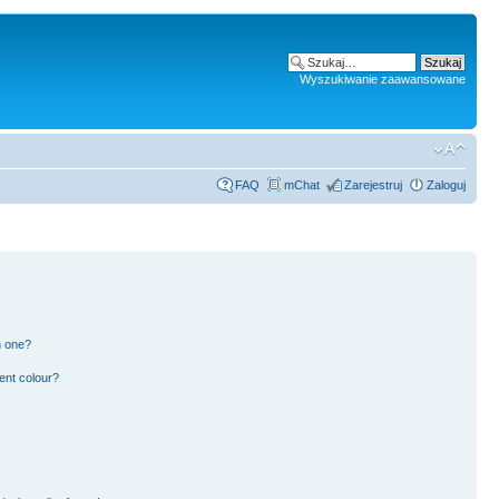
Wyszukiwanie zaawansowane
FAQ
mChat
Zarejestruj
Zaloguj
n one?
ent colour?
!