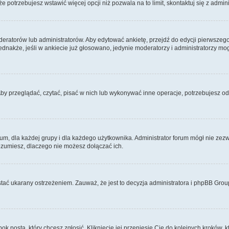
 że potrzebujesz wstawić więcej opcji niż pozwala na to limit, skontaktuj się z admin
eratorów lub administratorów. Aby edytować ankietę, przejdź do edycji pierwszego 
Jednakże, jeśli w ankiecie już głosowano, jedynie moderatorzy i administratorzy m
Aby przeglądać, czytać, pisać w nich lub wykonywać inne operacje, potrzebujesz 
 dla każdej grupy i dla każdego użytkownika. Administrator forum mógł nie zezwo
rozumiesz, dlaczego nie możesz dołączać ich.
tać ukarany ostrzeżeniem. Zauważ, że jest to decyzja administratora i phpBB Grou
bok posta, który chcesz zgłosić. Kliknięcie jej przeniesie Cię do kolejnych kroków