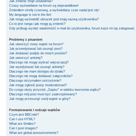
Jak zmienić moje ustawienia?
Czasy wyświetlane na forum są nieprawidłowe!
Zmieniłem strefę czasową, a wyświetlany czas nadal jest zły!
My language is not in the list!
Jak mogę wyświetlić obrazek pod moją nazwą użytkownika?
Co to jest ranga i jak mogę ją zmienić?
Gdy próbuję wysłać wiadomość e-mail do użytkownika, forum każe mi się zalogować
Problemy z pisaniem
Jak utworzyć nowy wątek na forum?
Jak przeedytować lub usunąć post?
Jak dodawać podpis do moich postów?
Jak utworzyć ankietę?
Dlaczego nie mogę wybrać więcej opcji?
Jak wyedytować lub usunąć ankietę?
Dlaczego nie mam dostępu do działu?
Dlaczego nie mogę dodawać załączników?
Dlaczego otrzymałem ostrzeżenie?
Jak mogę zgłosiś posty moderatorowi?
Do czego służy przycisk „Zapisz” w widoku tworzenia wątku?
Dlaczego mój post musi być zaakceptowany?
Jak mogę przesunąć swój wątek w górę?
Formatowanie i rodzaje wątków
Czym jest BBCode?
Can I use HTML?
What are Smilies?
Can I post images?
What are global announcements?