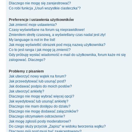
Dlaczego nie mogę się zarejestrować?
Co robi funkcja „Usuń wszystkie ciasteczka”?
Preferencje i ustawienia użytkowników
Jak zmienić moje ustawienia?
Czasy wyświetlane na forum są nieprawidłowe!
Zmieniłem strefę czasową, a wyświetlany czas nadal jest zły!
My language is not in the list!
Jak mogę wyświetlić obrazek pod moją nazwą użytkownika?
Co to jest ranga i jak mogę ją zmienić?
Gdy próbuję wysłać wiadomość e-mail do użytkownika, forum każe mi się
zalogować. Dlaczego?
Problemy z pisaniem
Jak utworzyć nowy wątek na forum?
Jak przeedytować lub usunąć post?
Jak dodawać podpis do moich postów?
Jak utworzyć ankietę?
Dlaczego nie mogę wybrać więcej opcji?
Jak wyedytować lub usunąć ankietę?
Dlaczego nie mam dostępu do działu?
Dlaczego nie mogę dodawać załączników?
Dlaczego otrzymałem ostrzeżenie?
Jak mogę zgłosiś posty moderatorowi?
Do czego służy przycisk „Zapisz” w widoku tworzenia wątku?
Dlaczego mój post musi być zaakceptowany?