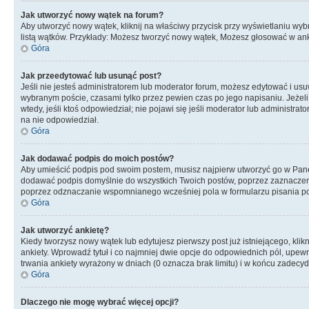
Jak utworzyć nowy wątek na forum?
Aby utworzyć nowy wątek, kliknij na właściwy przycisk przy wyświetlaniu wy
listą wątków. Przykłady: Możesz tworzyć nowy wątek, Możesz głosować w anki
Góra
Jak przeedytować lub usunąć post?
Jeśli nie jesteś administratorem lub moderator forum, możesz edytować i usuwa
wybranym poście, czasami tylko przez pewien czas po jego napisaniu. Jeżeli kt
wtedy, jeśli ktoś odpowiedział; nie pojawi się jeśli moderator lub administr
na nie odpowiedział.
Góra
Jak dodawać podpis do moich postów?
Aby umieścić podpis pod swoim postem, musisz najpierw utworzyć go w Pane
dodawać podpis domyślnie do wszystkich Twoich postów, poprzez zaznaczen
poprzez odznaczanie wspomnianego wcześniej pola w formularzu pisania po
Góra
Jak utworzyć ankietę?
Kiedy tworzysz nowy wątek lub edytujesz pierwszy post już istniejącego, klik
ankiety. Wprowadź tytuł i co najmniej dwie opcje do odpowiednich pól, upewni
trwania ankiety wyrażony w dniach (0 oznacza brak limitu) i w końcu zadec
Góra
Dlaczego nie mogę wybrać więcej opcji?