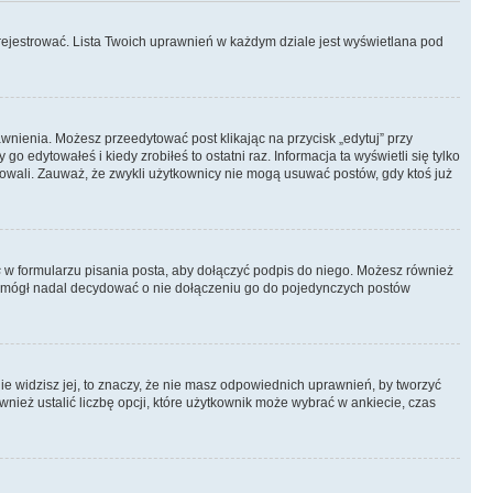
rejestrować. Lista Twoich uprawnień w każdym dziale jest wyświetlana pod
rawnienia. Możesz przeedytować post klikając na przycisk „edytuj” przy
 edytowałeś i kiedy zrobiłeś to ostatni raz. Informacja ta wyświetli się tylko
ytowali. Zauważ, że zwykli użytkownicy nie mogą usuwać postów, gdy ktoś już
s
w formularzu pisania posta, aby dołączyć podpis do niego. Możesz również
 mógł nadal decydować o nie dołączeniu go do pojedynczych postów
nie widzisz jej, to znaczy, że nie masz odpowiednich uprawnień, by tworzyć
wnież ustalić liczbę opcji, które użytkownik może wybrać w ankiecie, czas