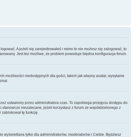
logować. A jeżeli się zarejestrowałeś i mimo to nie możesz się zalogować, to
 zbanowany. Jest też możliwe, że problem powoduje błędna konfiguracja forum.
ych możliwości niedostępnych dla gości, takich jak własny avatar, wysyłanie
onał.
rzez ustawiony przez administratora czas. To zapobiega przejęciu dostępu do
 stanowczo niezalecane, jeżeli korzystasz z forum ze współdzielonego z
r zablokował tę funkcję.
ie wyświetlana tylko dla administratorów, moderatorów i Ciebie. Będziesz