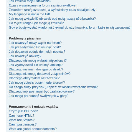
Jak zmienić moje ustawienia?
Czasy wyświetlane na forum są nieprawidłowe!
Zmieniłem strefę czasową, a wyświetlany czas nadal jest zły!
My language is not in the list!
Jak mogę wyświetlić obrazek pod moją nazwą użytkownika?
Co to jest ranga i jak mogę ją zmienić?
Gdy próbuję wysłać wiadomość e-mail do użytkownika, forum każe mi się zalogować
Problemy z pisaniem
Jak utworzyć nowy wątek na forum?
Jak przeedytować lub usunąć post?
Jak dodawać podpis do moich postów?
Jak utworzyć ankietę?
Dlaczego nie mogę wybrać więcej opcji?
Jak wyedytować lub usunąć ankietę?
Dlaczego nie mam dostępu do działu?
Dlaczego nie mogę dodawać załączników?
Dlaczego otrzymałem ostrzeżenie?
Jak mogę zgłosiś posty moderatorowi?
Do czego służy przycisk „Zapisz” w widoku tworzenia wątku?
Dlaczego mój post musi być zaakceptowany?
Jak mogę przesunąć swój wątek w górę?
Formatowanie i rodzaje wątków
Czym jest BBCode?
Can I use HTML?
What are Smilies?
Can I post images?
What are global announcements?