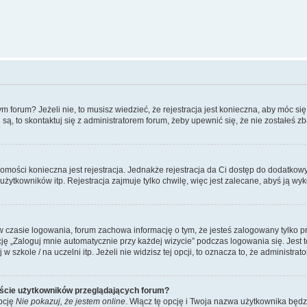
forum? Jeżeli nie, to musisz wiedzieć, że rejestracja jest konieczna, aby móc się 
 są, to skontaktuj się z administratorem forum, żeby upewnić się, że nie zostałeś
domości konieczna jest rejestracja. Jednakże rejestracja da Ci dostęp do dodatkow
żytkowników itp. Rejestracja zajmuje tylko chwilę, więc jest zalecane, abyś ją wyk
 czasie logowania, forum zachowa informację o tym, że jesteś zalogowany tylko p
 „Zaloguj mnie automatycznie przy każdej wizycie” podczas logowania się. Jest to
szkole / na uczelni itp. Jeżeli nie widzisz tej opcji, to oznacza to, że administrato
iście użytkowników przeglądających forum?
pcję
Nie pokazuj, że jestem online
. Włącz tę opcję i Twoja nazwa użytkownika będz