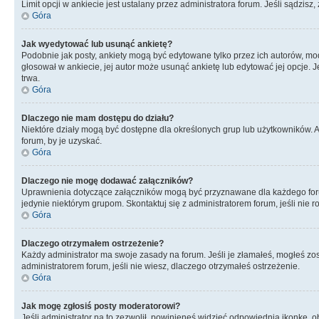
Limit opcji w ankiecie jest ustalany przez administratora forum. Jeśli sądzisz,
Góra
Jak wyedytować lub usunąć ankietę?
Podobnie jak posty, ankiety mogą być edytowane tylko przez ich autorów, mod
głosował w ankiecie, jej autor może usunąć ankietę lub edytować jej opcje. 
trwa.
Góra
Dlaczego nie mam dostępu do działu?
Niektóre działy mogą być dostępne dla określonych grup lub użytkowników. 
forum, by je uzyskać.
Góra
Dlaczego nie mogę dodawać załączników?
Uprawnienia dotyczące załączników mogą być przyznawane dla każdego forum,
jedynie niektórym grupom. Skontaktuj się z administratorem forum, jeśli nie 
Góra
Dlaczego otrzymałem ostrzeżenie?
Każdy administrator ma swoje zasady na forum. Jeśli je złamałeś, mogłeś zos
administratorem forum, jeśli nie wiesz, dlaczego otrzymałeś ostrzeżenie.
Góra
Jak mogę zgłosiś posty moderatorowi?
Jeśli administrator na to zezwolił, powinieneś widzieć odpowiednią ikonkę, o