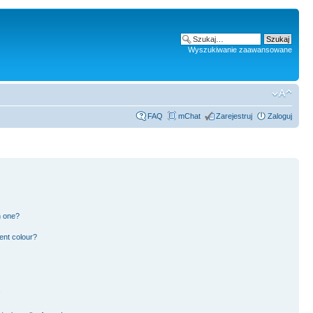
Wyszukiwanie zaawansowane
FAQ
mChat
Zarejestruj
Zaloguj
n one?
ent colour?
!