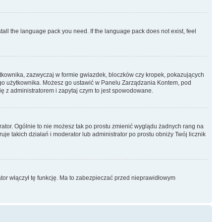
stall the language pack you need. If the language pack does not exist, feel
ytkownika, zazwyczaj w formie gwiazdek, bloczków czy kropek, pokazujących
ażdego użytkownika. Możesz go ustawić w Panelu Zarządzania Kontem, pod
ię z administratorem i zapytaj czym to jest spowodowane.
rator. Ogólnie to nie możesz tak po prostu zmienić wyglądu żadnych rang na
uje takich działań i moderator lub administrator po prostu obniży Twój licznik
ator włączył tę funkcję. Ma to zabezpieczać przed nieprawidłowym