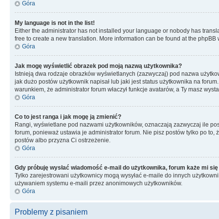
Góra
My language is not in the list!
Either the administrator has not installed your language or nobody has transla
free to create a new translation. More information can be found at the phpBB 
Góra
Jak mogę wyświetlić obrazek pod moją nazwą użytkownika?
Istnieją dwa rodzaje obrazków wyświetlanych (zazwyczaj) pod nazwa użytkow
jak dużo postów użytkownik napisał lub jaki jest status użytkownika na foru
warunkiem, że administrator forum właczył funkcje avatarów, a Ty masz wysta
Góra
Co to jest ranga i jak mogę ją zmienić?
Rangi, wyświetlane pod nazwami użytkowników, oznaczają zazwyczaj ile postó
forum, ponieważ ustawia je administrator forum. Nie pisz postów tylko po to, 
postów albo przyzna Ci ostrzeżenie.
Góra
Gdy próbuję wysłać wiadomość e-mail do użytkownika, forum każe mi się
Tylko zarejestrowani użytkownicy mogą wysyłać e-maile do innych użytkownikó
używaniem systemu e-maili przez anonimowych użytkowników.
Góra
Problemy z pisaniem