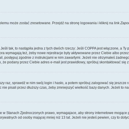
lemu może zostać zresetowane. Przejdź na stronę logowania i kliknij na link
Zapo
li tak, to nastąpiła jedna z tych dwóch rzeczy: Jeśli COPPA jest włączone, a Ty po
fora wymagają też, żeby nowe rejestracje były aktywowane przez Ciebie albo przez
mail, postępuj zgodnie z instrukcjami w nim zawartymi. Jeżeli nie otrzymałeś żadn
n, że podany przez Ciebie adres e-mail jest prawidłowy, spróbuj skontaktować się z
szy raz, sprawdź w nim swój login i hasło, a potem spróbuj zalogować się jeszcze r
nie pisali przez dłuższy czas, żeby zmniejszyć wielkość bazy danych. Jeżeli to na
ce w Stanach Zjednoczonych prawo, wymagajace, aby strony internetowe mogące pote
ywatnych od osoby mającej mniej niż 13 lat. Jeżeli nie jesteś pewien, czy to dot