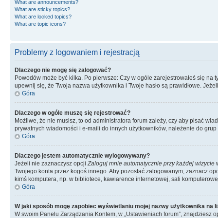
What are announcements?
What are sticky topics?
What are locked topics?
What are topic icons?
Problemy z logowaniem i rejestracją
Dlaczego nie mogę się zalogować?
Powodów może być kilka. Po pierwsze: Czy w ogóle zarejestrowałeś się na tym 
upewnij się, że Twoja nazwa użytkownika i Twoje hasło są prawidłowe. Jeżeli
Góra
Dlaczego w ogóle muszę się rejestrować?
Możliwe, że nie musisz, to od administratora forum zależy, czy aby pisać wia
prywatnych wiadomości i e-maili do innych użytkowników, należenie do grup u
Góra
Dlaczego jestem automatycznie wylogowywany?
Jeżeli nie zaznaczysz opcji
Zaloguj mnie automatycznie przy każdej wizycie
w
Twojego konta przez kogoś innego. Aby pozostać zalogowanym, zaznacz opcję
kimś komputera, np. w bibliotece, kawiarence internetowej, sali komputerowej w 
Góra
W jaki sposób mogę zapobiec wyświetlaniu mojej nazwy użytkownika na l
W swoim Panelu Zarządzania Kontem, w „Ustawieniach forum”, znajdziesz o