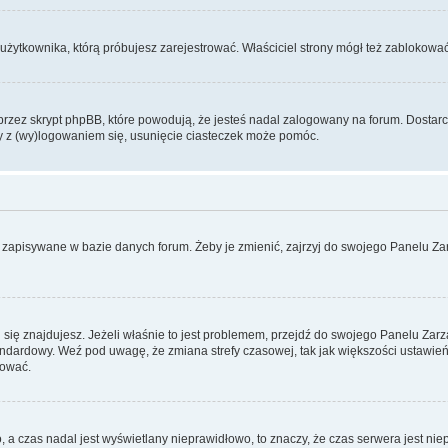
użytkownika, którą próbujesz zarejestrować. Właściciel strony mógł też zablokować 
zez skrypt phpBB, które powodują, że jesteś nadal zalogowany na forum. Dostarczaj
my z (wy)logowaniem się, usunięcie ciasteczek może pomóc.
 zapisywane w bazie danych forum. Żeby je zmienić, zajrzyj do swojego Panelu Zar
rej się znajdujesz. Jeżeli właśnie to jest problemem, przejdź do swojego Panelu Z
dardowy. Weź pod uwagę, że zmiana strefy czasowej, tak jak większości ustawień
rować.
o, a czas nadal jest wyświetlany nieprawidłowo, to znaczy, że czas serwera jest ni