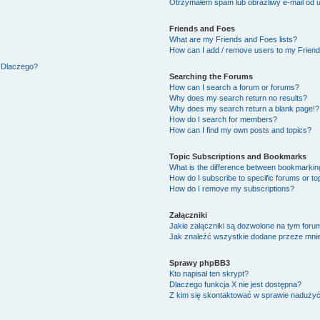
Otrzymałem spam lub obraźliwy e-mail od 
Friends and Foes
What are my Friends and Foes lists?
How can I add / remove users to my Friends
. Dlaczego?
Searching the Forums
How can I search a forum or forums?
Why does my search return no results?
Why does my search return a blank page!?
How do I search for members?
How can I find my own posts and topics?
Topic Subscriptions and Bookmarks
What is the difference between bookmarkin
How do I subscribe to specific forums or to
How do I remove my subscriptions?
Załączniki
Jakie załączniki są dozwolone na tym foru
Jak znaleźć wszystkie dodane przeze mnie
Sprawy phpBB3
Kto napisał ten skrypt?
Dlaczego funkcja X nie jest dostępna?
Z kim się skontaktować w sprawie naduży