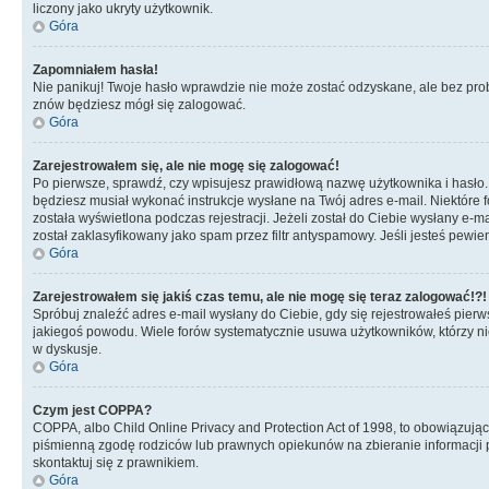
liczony jako ukryty użytkownik.
Góra
Zapomniałem hasła!
Nie panikuj! Twoje hasło wprawdzie nie może zostać odzyskane, ale bez prob
znów będziesz mógł się zalogować.
Góra
Zarejestrowałem się, ale nie mogę się zalogować!
Po pierwsze, sprawdź, czy wpisujesz prawidłową nazwę użytkownika i hasło. Jeś
będziesz musiał wykonać instrukcje wysłane na Twój adres e-mail. Niektóre 
została wyświetlona podczas rejestracji. Jeżeli został do Ciebie wysłany e-
został zaklasyfikowany jako spam przez filtr antyspamowy. Jeśli jesteś pewie
Góra
Zarejestrowałem się jakiś czas temu, ale nie mogę się teraz zalogować!?!
Spróbuj znaleźć adres e-mail wysłany do Ciebie, gdy się rejestrowałeś pierw
jakiegoś powodu. Wiele forów systematycznie usuwa użytkowników, którzy nic 
w dyskusje.
Góra
Czym jest COPPA?
COPPA, albo Child Online Privacy and Protection Act of 1998, to obowiązują
piśmienną zgodę rodziców lub prawnych opiekunów na zbieranie informacji pr
skontaktuj się z prawnikiem.
Góra