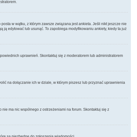
istratorem.
posta w wątku, z którym zawsze związana jest ankieta. Jeśli nikt jeszcze nie
ogą ją edytować lub usunąć. To zapobiega modyfikowaniu ankiety, kiedy ta już
odpowiednich uprawnień. Skontaktuj się z moderatorem lub administratorem
lić na dołączanie ich w dziale, w którym piszesz lub przyznać uprawnienia
p nie ma nic wspólnego z ostrzeżeniami na forum. Skontaktuj się z
, które są niezbędne do zgłoszenia wiadomości.