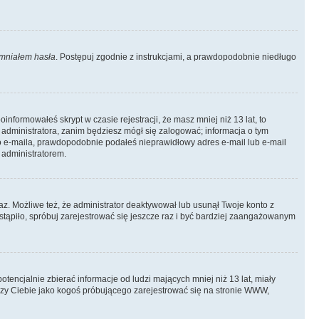
mniałem hasła
. Postępuj zgodnie z instrukcjami, a prawdopodobnie niedługo
informowałeś skrypt w czasie rejestracji, że masz mniej niż 13 lat, to
 administratora, zanim będziesz mógł się zalogować; informacja o tym
ego e-maila, prawdopodobnie podałeś nieprawidłowy adres e-mail lub e-mail
 administratorem.
az. Możliwe też, że administrator deaktywował lub usunął Twoje konto z
stąpiło, spróbuj zarejestrować się jeszcze raz i być bardziej zaangażowanym
ncjalnie zbierać informacje od ludzi mających mniej niż 13 lat, miały
yczy Ciebie jako kogoś próbującego zarejestrować się na stronie WWW,