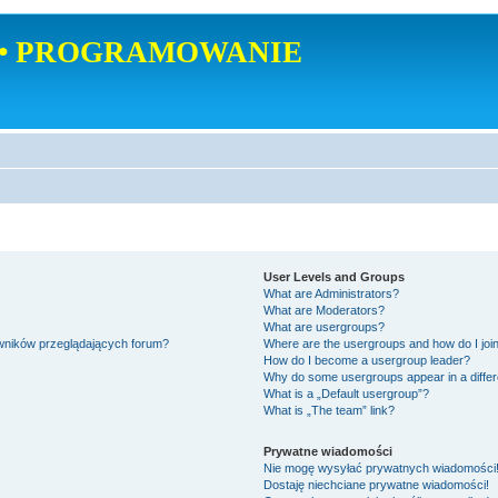
• PROGRAMOWANIE
User Levels and Groups
What are Administrators?
What are Moderators?
What are usergroups?
owników przeglądających forum?
Where are the usergroups and how do I joi
How do I become a usergroup leader?
Why do some usergroups appear in a differ
What is a „Default usergroup”?
What is „The team” link?
Prywatne wiadomości
Nie mogę wysyłać prywatnych wiadomości
Dostaję niechciane prywatne wiadomości!