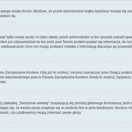
branego działu forum. Możliwe, że przed utworzeniem wątku będziesz musiał się za
etach itp.
ć tylko swoje posty i to tylko wtedy, jeżeli administrator w ten sposób ustawił up
oś już odpowiedział na ten post, pod Twoim postem pojawi się informacja, ile razy go
ator edytował post, choć oni mogą zostawić notatkę z informacją dlaczego go przeed
lu Zarządzania Kontem. Gdy już to zrobisz, możesz zaznaczyć pole
Dołącz podpi
ie odpowiedniego pola w Panelu Zarządzania Kontem. Kiedy to zrobisz, będziesz
sta.
nij zakładkę „Tworzenie ankiety” znajdującą się poniżej głównego formularza; jeśli 
ając się, że każda opcja znajduje się w osobnej linii w polu tekstowym. Możesz ró
ydować, czy użytkownicy mogą zmieniać swoje głosy.