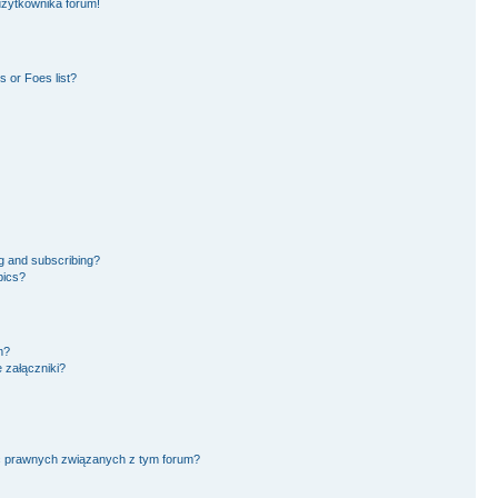
użytkownika forum!
 or Foes list?
g and subscribing?
pics?
m?
 załączniki?
ć prawnych związanych z tym forum?