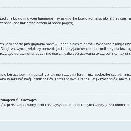
ted this board into your language. Try asking the board administrator if they can in
website (see link at the bottom of board pages).
nika w czasie przeglądania postów. Jeden z nich to obrazki związane z rangą uż
m. Drugi, zazwyczaj większy obrazek, jest znany jako avatar i jest unikalny dla k
rczające uprawnienia. Jeżeli nie masz możliwości używania avatarów, skontaktuj s
w ten użytkownik napisał lub jaki ma status na forum, np. moderator czy administ
żeby zwiększyć swój licznik postów i przez to swoją rangę. Większość forów nie toler
 zalogować. Dlaczego?
w przez wbudowany formularz wysyłania e-maili i to tylko wtedy, jeżeli administr