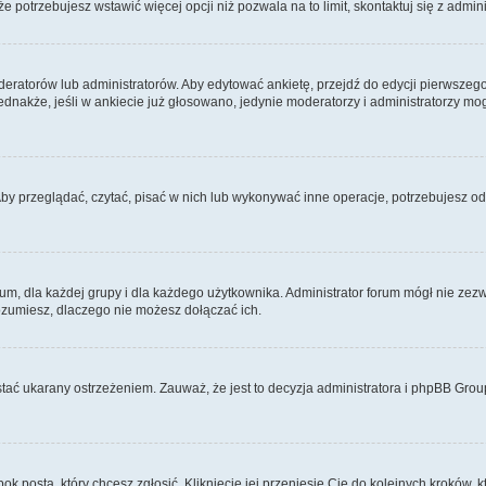
 że potrzebujesz wstawić więcej opcji niż pozwala na to limit, skontaktuj się z admin
eratorów lub administratorów. Aby edytować ankietę, przejdź do edycji pierwszego 
Jednakże, jeśli w ankiecie już głosowano, jedynie moderatorzy i administratorzy m
Aby przeglądać, czytać, pisać w nich lub wykonywać inne operacje, potrzebujesz 
 dla każdej grupy i dla każdego użytkownika. Administrator forum mógł nie zezwo
rozumiesz, dlaczego nie możesz dołączać ich.
tać ukarany ostrzeżeniem. Zauważ, że jest to decyzja administratora i phpBB Grou
bok posta, który chcesz zgłosić. Kliknięcie jej przeniesie Cię do kolejnych kroków