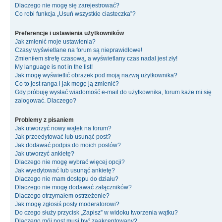
Dlaczego nie mogę się zarejestrować?
Co robi funkcja „Usuń wszystkie ciasteczka”?
Preferencje i ustawienia użytkowników
Jak zmienić moje ustawienia?
Czasy wyświetlane na forum są nieprawidłowe!
Zmieniłem strefę czasową, a wyświetlany czas nadal jest zły!
My language is not in the list!
Jak mogę wyświetlić obrazek pod moją nazwą użytkownika?
Co to jest ranga i jak mogę ją zmienić?
Gdy próbuję wysłać wiadomość e-mail do użytkownika, forum każe mi się
zalogować. Dlaczego?
Problemy z pisaniem
Jak utworzyć nowy wątek na forum?
Jak przeedytować lub usunąć post?
Jak dodawać podpis do moich postów?
Jak utworzyć ankietę?
Dlaczego nie mogę wybrać więcej opcji?
Jak wyedytować lub usunąć ankietę?
Dlaczego nie mam dostępu do działu?
Dlaczego nie mogę dodawać załączników?
Dlaczego otrzymałem ostrzeżenie?
Jak mogę zgłosiś posty moderatorowi?
Do czego służy przycisk „Zapisz” w widoku tworzenia wątku?
Dlaczego mój post musi być zaakceptowany?