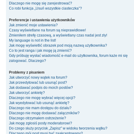
Dlaczego nie mogę się zarejestrować?
Co robi funkcja „Usuń wszystkie ciasteczka”?
Preferencje i ustawienia użytkowników
Jak zmienić moje ustawienia?
Czasy wyświetlane na forum są nieprawidłowe!
Zmieniłem strefę czasową, a wyświetlany czas nadal jest zły!
My language is not in the list!
Jak mogę wyświetlić obrazek pod moją nazwą użytkownika?
Co to jest ranga i jak mogę ją zmienić?
Gdy próbuję wysłać wiadomość e-mail do użytkownika, forum każe mi się
zalogować. Dlaczego?
Problemy z pisaniem
Jak utworzyć nowy wątek na forum?
Jak przeedytować lub usunąć post?
Jak dodawać podpis do moich postów?
Jak utworzyć ankietę?
Dlaczego nie mogę wybrać więcej opcji?
Jak wyedytować lub usunąć ankietę?
Dlaczego nie mam dostępu do działu?
Dlaczego nie mogę dodawać załączników?
Dlaczego otrzymałem ostrzeżenie?
Jak mogę zgłosiś posty moderatorowi?
Do czego służy przycisk „Zapisz” w widoku tworzenia wątku?
Dlaczego mój post musi być zaakceptowany?