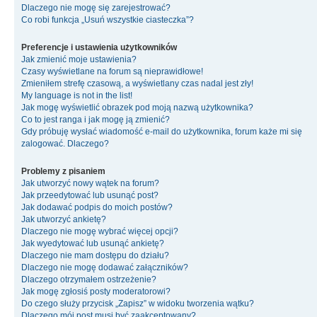
Dlaczego nie mogę się zarejestrować?
Co robi funkcja „Usuń wszystkie ciasteczka”?
Preferencje i ustawienia użytkowników
Jak zmienić moje ustawienia?
Czasy wyświetlane na forum są nieprawidłowe!
Zmieniłem strefę czasową, a wyświetlany czas nadal jest zły!
My language is not in the list!
Jak mogę wyświetlić obrazek pod moją nazwą użytkownika?
Co to jest ranga i jak mogę ją zmienić?
Gdy próbuję wysłać wiadomość e-mail do użytkownika, forum każe mi się
zalogować. Dlaczego?
Problemy z pisaniem
Jak utworzyć nowy wątek na forum?
Jak przeedytować lub usunąć post?
Jak dodawać podpis do moich postów?
Jak utworzyć ankietę?
Dlaczego nie mogę wybrać więcej opcji?
Jak wyedytować lub usunąć ankietę?
Dlaczego nie mam dostępu do działu?
Dlaczego nie mogę dodawać załączników?
Dlaczego otrzymałem ostrzeżenie?
Jak mogę zgłosiś posty moderatorowi?
Do czego służy przycisk „Zapisz” w widoku tworzenia wątku?
Dlaczego mój post musi być zaakceptowany?