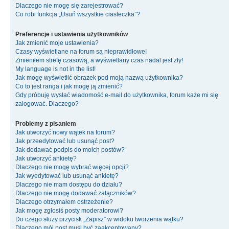
Dlaczego nie mogę się zarejestrować?
Co robi funkcja „Usuń wszystkie ciasteczka”?
Preferencje i ustawienia użytkowników
Jak zmienić moje ustawienia?
Czasy wyświetlane na forum są nieprawidłowe!
Zmieniłem strefę czasową, a wyświetlany czas nadal jest zły!
My language is not in the list!
Jak mogę wyświetlić obrazek pod moją nazwą użytkownika?
Co to jest ranga i jak mogę ją zmienić?
Gdy próbuję wysłać wiadomość e-mail do użytkownika, forum każe mi się
zalogować. Dlaczego?
Problemy z pisaniem
Jak utworzyć nowy wątek na forum?
Jak przeedytować lub usunąć post?
Jak dodawać podpis do moich postów?
Jak utworzyć ankietę?
Dlaczego nie mogę wybrać więcej opcji?
Jak wyedytować lub usunąć ankietę?
Dlaczego nie mam dostępu do działu?
Dlaczego nie mogę dodawać załączników?
Dlaczego otrzymałem ostrzeżenie?
Jak mogę zgłosiś posty moderatorowi?
Do czego służy przycisk „Zapisz” w widoku tworzenia wątku?
Dlaczego mój post musi być zaakceptowany?