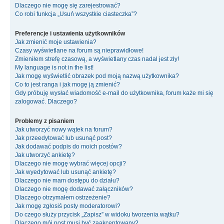
Dlaczego nie mogę się zarejestrować?
Co robi funkcja „Usuń wszystkie ciasteczka”?
Preferencje i ustawienia użytkowników
Jak zmienić moje ustawienia?
Czasy wyświetlane na forum są nieprawidłowe!
Zmieniłem strefę czasową, a wyświetlany czas nadal jest zły!
My language is not in the list!
Jak mogę wyświetlić obrazek pod moją nazwą użytkownika?
Co to jest ranga i jak mogę ją zmienić?
Gdy próbuję wysłać wiadomość e-mail do użytkownika, forum każe mi się
zalogować. Dlaczego?
Problemy z pisaniem
Jak utworzyć nowy wątek na forum?
Jak przeedytować lub usunąć post?
Jak dodawać podpis do moich postów?
Jak utworzyć ankietę?
Dlaczego nie mogę wybrać więcej opcji?
Jak wyedytować lub usunąć ankietę?
Dlaczego nie mam dostępu do działu?
Dlaczego nie mogę dodawać załączników?
Dlaczego otrzymałem ostrzeżenie?
Jak mogę zgłosiś posty moderatorowi?
Do czego służy przycisk „Zapisz” w widoku tworzenia wątku?
Dlaczego mój post musi być zaakceptowany?