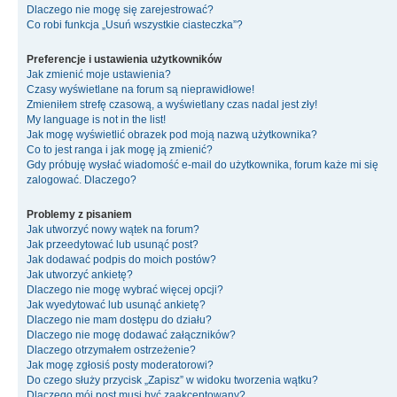
Dlaczego nie mogę się zarejestrować?
Co robi funkcja „Usuń wszystkie ciasteczka”?
Preferencje i ustawienia użytkowników
Jak zmienić moje ustawienia?
Czasy wyświetlane na forum są nieprawidłowe!
Zmieniłem strefę czasową, a wyświetlany czas nadal jest zły!
My language is not in the list!
Jak mogę wyświetlić obrazek pod moją nazwą użytkownika?
Co to jest ranga i jak mogę ją zmienić?
Gdy próbuję wysłać wiadomość e-mail do użytkownika, forum każe mi się
zalogować. Dlaczego?
Problemy z pisaniem
Jak utworzyć nowy wątek na forum?
Jak przeedytować lub usunąć post?
Jak dodawać podpis do moich postów?
Jak utworzyć ankietę?
Dlaczego nie mogę wybrać więcej opcji?
Jak wyedytować lub usunąć ankietę?
Dlaczego nie mam dostępu do działu?
Dlaczego nie mogę dodawać załączników?
Dlaczego otrzymałem ostrzeżenie?
Jak mogę zgłosiś posty moderatorowi?
Do czego służy przycisk „Zapisz” w widoku tworzenia wątku?
Dlaczego mój post musi być zaakceptowany?