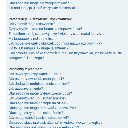
Dlaczego nie mogę się zarejestrować?
Co robi funkcja „Usuń wszystkie ciasteczka”?
Preferencje i ustawienia użytkowników
Jak zmienić moje ustawienia?
Czasy wyświetlane na forum są nieprawidłowe!
Zmieniłem strefę czasową, a wyświetlany czas nadal jest zły!
My language is not in the list!
Jak mogę wyświetlić obrazek pod moją nazwą użytkownika?
Co to jest ranga i jak mogę ją zmienić?
Gdy próbuję wysłać wiadomość e-mail do użytkownika, forum każe mi się
zalogować. Dlaczego?
Problemy z pisaniem
Jak utworzyć nowy wątek na forum?
Jak przeedytować lub usunąć post?
Jak dodawać podpis do moich postów?
Jak utworzyć ankietę?
Dlaczego nie mogę wybrać więcej opcji?
Jak wyedytować lub usunąć ankietę?
Dlaczego nie mam dostępu do działu?
Dlaczego nie mogę dodawać załączników?
Dlaczego otrzymałem ostrzeżenie?
Jak mogę zgłosiś posty moderatorowi?
Do czego służy przycisk „Zapisz” w widoku tworzenia wątku?
Dlaczego mój post musi być zaakceptowany?