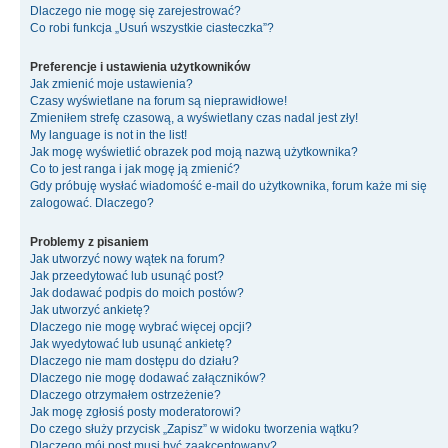
Dlaczego nie mogę się zarejestrować?
Co robi funkcja „Usuń wszystkie ciasteczka”?
Preferencje i ustawienia użytkowników
Jak zmienić moje ustawienia?
Czasy wyświetlane na forum są nieprawidłowe!
Zmieniłem strefę czasową, a wyświetlany czas nadal jest zły!
My language is not in the list!
Jak mogę wyświetlić obrazek pod moją nazwą użytkownika?
Co to jest ranga i jak mogę ją zmienić?
Gdy próbuję wysłać wiadomość e-mail do użytkownika, forum każe mi się
zalogować. Dlaczego?
Problemy z pisaniem
Jak utworzyć nowy wątek na forum?
Jak przeedytować lub usunąć post?
Jak dodawać podpis do moich postów?
Jak utworzyć ankietę?
Dlaczego nie mogę wybrać więcej opcji?
Jak wyedytować lub usunąć ankietę?
Dlaczego nie mam dostępu do działu?
Dlaczego nie mogę dodawać załączników?
Dlaczego otrzymałem ostrzeżenie?
Jak mogę zgłosiś posty moderatorowi?
Do czego służy przycisk „Zapisz” w widoku tworzenia wątku?
Dlaczego mój post musi być zaakceptowany?