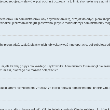
 że potrzebujesz wstawić więcej opcji niż pozwala na to limit, skontaktuj się z admin
eratorów lub administratorów. Aby edytować ankietę, przejdź do edycji pierwszego 
Jednakże, jeśli w ankiecie już głosowano, jedynie moderatorzy i administratorzy m
Aby przeglądać, czytać, pisać w nich lub wykonywać inne operacje, potrzebujesz 
 dla każdej grupy i dla każdego użytkownika. Administrator forum mógł nie zezwo
rozumiesz, dlaczego nie możesz dołączać ich.
tać ukarany ostrzeżeniem. Zauważ, że jest to decyzja administratora i phpBB Grou
bok posta, który chcesz zgłosić. Kliknięcie jej przeniesie Cię do kolejnych kroków