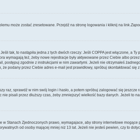
lemu może zostać zresetowane. Przejdź na stronę logowania i kliknij na link
Zapo
li tak, to nastąpiła jedna z tych dwóch rzeczy: Jeśli COPPA jest włączone, a Ty po
fora wymagają też, żeby nowe rejestracje były aktywowane przez Ciebie albo przez
mail, postępuj zgodnie z instrukcjami w nim zawartymi. Jeżeli nie otrzymałeś żadn
n, że podany przez Ciebie adres e-mail jest prawidłowy, spróbuj skontaktować się z
szy raz, sprawdź w nim swój login i hasło, a potem spróbuj zalogować się jeszcze r
nie pisali przez dłuższy czas, żeby zmniejszyć wielkość bazy danych. Jeżeli to na
ce w Stanach Zjednoczonych prawo, wymagajace, aby strony internetowe mogące pote
ywatnych od osoby mającej mniej niż 13 lat. Jeżeli nie jesteś pewien, czy to dot