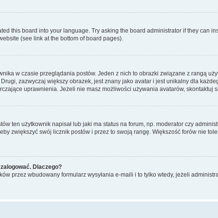
ted this board into your language. Try asking the board administrator if they can in
website (see link at the bottom of board pages).
nika w czasie przeglądania postów. Jeden z nich to obrazki związane z rangą uż
m. Drugi, zazwyczaj większy obrazek, jest znany jako avatar i jest unikalny dla k
rczające uprawnienia. Jeżeli nie masz możliwości używania avatarów, skontaktuj s
w ten użytkownik napisał lub jaki ma status na forum, np. moderator czy administ
żeby zwiększyć swój licznik postów i przez to swoją rangę. Większość forów nie toler
 zalogować. Dlaczego?
w przez wbudowany formularz wysyłania e-maili i to tylko wtedy, jeżeli administr