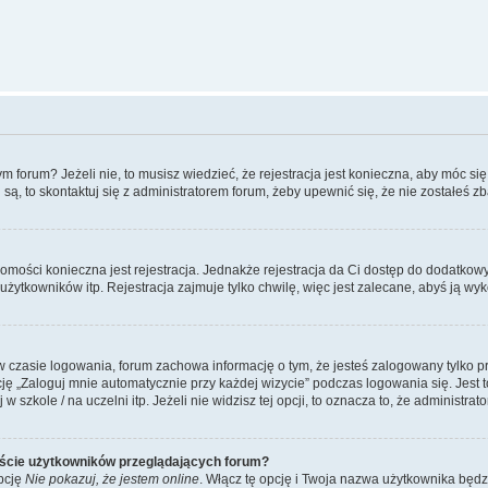
forum? Jeżeli nie, to musisz wiedzieć, że rejestracja jest konieczna, aby móc się 
 są, to skontaktuj się z administratorem forum, żeby upewnić się, że nie zostałeś
domości konieczna jest rejestracja. Jednakże rejestracja da Ci dostęp do dodatkow
żytkowników itp. Rejestracja zajmuje tylko chwilę, więc jest zalecane, abyś ją wyk
 czasie logowania, forum zachowa informację o tym, że jesteś zalogowany tylko p
 „Zaloguj mnie automatycznie przy każdej wizycie” podczas logowania się. Jest to
szkole / na uczelni itp. Jeżeli nie widzisz tej opcji, to oznacza to, że administrato
iście użytkowników przeglądających forum?
pcję
Nie pokazuj, że jestem online
. Włącz tę opcję i Twoja nazwa użytkownika będz