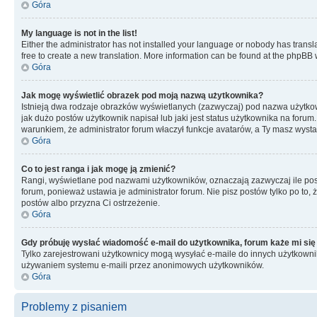
Góra
My language is not in the list!
Either the administrator has not installed your language or nobody has transla
free to create a new translation. More information can be found at the phpBB 
Góra
Jak mogę wyświetlić obrazek pod moją nazwą użytkownika?
Istnieją dwa rodzaje obrazków wyświetlanych (zazwyczaj) pod nazwa użytkow
jak dużo postów użytkownik napisał lub jaki jest status użytkownika na foru
warunkiem, że administrator forum właczył funkcje avatarów, a Ty masz wysta
Góra
Co to jest ranga i jak mogę ją zmienić?
Rangi, wyświetlane pod nazwami użytkowników, oznaczają zazwyczaj ile postó
forum, ponieważ ustawia je administrator forum. Nie pisz postów tylko po to, 
postów albo przyzna Ci ostrzeżenie.
Góra
Gdy próbuję wysłać wiadomość e-mail do użytkownika, forum każe mi się
Tylko zarejestrowani użytkownicy mogą wysyłać e-maile do innych użytkownikó
używaniem systemu e-maili przez anonimowych użytkowników.
Góra
Problemy z pisaniem