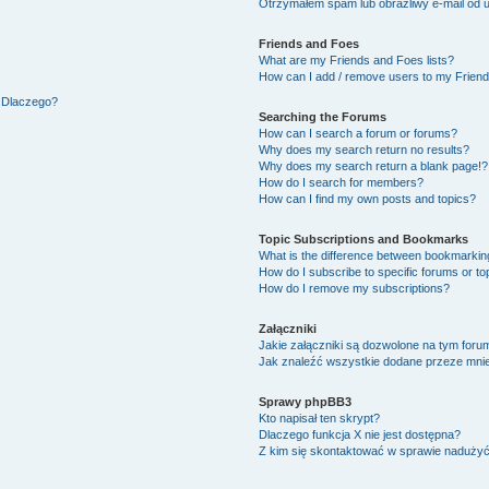
Otrzymałem spam lub obraźliwy e-mail od 
Friends and Foes
What are my Friends and Foes lists?
How can I add / remove users to my Friends
. Dlaczego?
Searching the Forums
How can I search a forum or forums?
Why does my search return no results?
Why does my search return a blank page!?
How do I search for members?
How can I find my own posts and topics?
Topic Subscriptions and Bookmarks
What is the difference between bookmarkin
How do I subscribe to specific forums or to
How do I remove my subscriptions?
Załączniki
Jakie załączniki są dozwolone na tym foru
Jak znaleźć wszystkie dodane przeze mnie
Sprawy phpBB3
Kto napisał ten skrypt?
Dlaczego funkcja X nie jest dostępna?
Z kim się skontaktować w sprawie naduży