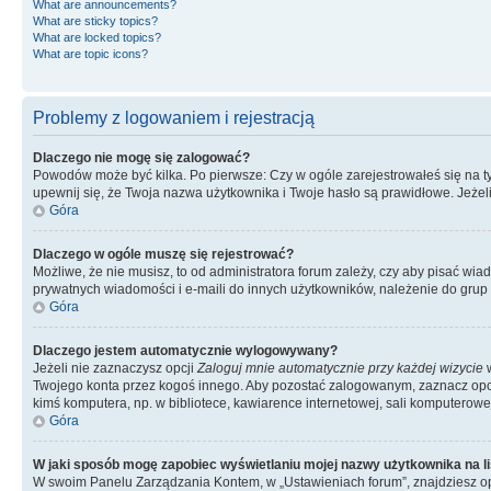
What are announcements?
What are sticky topics?
What are locked topics?
What are topic icons?
Problemy z logowaniem i rejestracją
Dlaczego nie mogę się zalogować?
Powodów może być kilka. Po pierwsze: Czy w ogóle zarejestrowałeś się na tym 
upewnij się, że Twoja nazwa użytkownika i Twoje hasło są prawidłowe. Jeżeli
Góra
Dlaczego w ogóle muszę się rejestrować?
Możliwe, że nie musisz, to od administratora forum zależy, czy aby pisać wia
prywatnych wiadomości i e-maili do innych użytkowników, należenie do grup u
Góra
Dlaczego jestem automatycznie wylogowywany?
Jeżeli nie zaznaczysz opcji
Zaloguj mnie automatycznie przy każdej wizycie
w
Twojego konta przez kogoś innego. Aby pozostać zalogowanym, zaznacz opcję
kimś komputera, np. w bibliotece, kawiarence internetowej, sali komputerowej w 
Góra
W jaki sposób mogę zapobiec wyświetlaniu mojej nazwy użytkownika na l
W swoim Panelu Zarządzania Kontem, w „Ustawieniach forum”, znajdziesz o