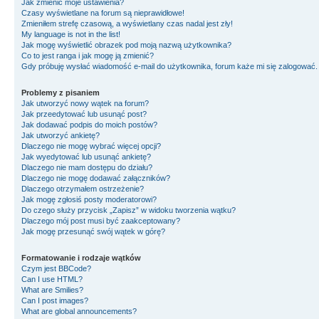
Jak zmienić moje ustawienia?
Czasy wyświetlane na forum są nieprawidłowe!
Zmieniłem strefę czasową, a wyświetlany czas nadal jest zły!
My language is not in the list!
Jak mogę wyświetlić obrazek pod moją nazwą użytkownika?
Co to jest ranga i jak mogę ją zmienić?
Gdy próbuję wysłać wiadomość e-mail do użytkownika, forum każe mi się zalogować
Problemy z pisaniem
Jak utworzyć nowy wątek na forum?
Jak przeedytować lub usunąć post?
Jak dodawać podpis do moich postów?
Jak utworzyć ankietę?
Dlaczego nie mogę wybrać więcej opcji?
Jak wyedytować lub usunąć ankietę?
Dlaczego nie mam dostępu do działu?
Dlaczego nie mogę dodawać załączników?
Dlaczego otrzymałem ostrzeżenie?
Jak mogę zgłosiś posty moderatorowi?
Do czego służy przycisk „Zapisz” w widoku tworzenia wątku?
Dlaczego mój post musi być zaakceptowany?
Jak mogę przesunąć swój wątek w górę?
Formatowanie i rodzaje wątków
Czym jest BBCode?
Can I use HTML?
What are Smilies?
Can I post images?
What are global announcements?