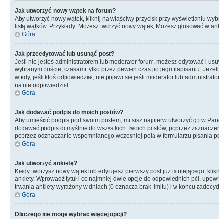
Jak utworzyć nowy wątek na forum?
Aby utworzyć nowy wątek, kliknij na właściwy przycisk przy wyświetlaniu wy
listą wątków. Przykłady: Możesz tworzyć nowy wątek, Możesz głosować w anki
Góra
Jak przeedytować lub usunąć post?
Jeśli nie jesteś administratorem lub moderator forum, możesz edytować i usuwa
wybranym poście, czasami tylko przez pewien czas po jego napisaniu. Jeżeli kt
wtedy, jeśli ktoś odpowiedział; nie pojawi się jeśli moderator lub administr
na nie odpowiedział.
Góra
Jak dodawać podpis do moich postów?
Aby umieścić podpis pod swoim postem, musisz najpierw utworzyć go w Pane
dodawać podpis domyślnie do wszystkich Twoich postów, poprzez zaznaczen
poprzez odznaczanie wspomnianego wcześniej pola w formularzu pisania po
Góra
Jak utworzyć ankietę?
Kiedy tworzysz nowy wątek lub edytujesz pierwszy post już istniejącego, klik
ankiety. Wprowadź tytuł i co najmniej dwie opcje do odpowiednich pól, upewni
trwania ankiety wyrażony w dniach (0 oznacza brak limitu) i w końcu zadec
Góra
Dlaczego nie mogę wybrać więcej opcji?