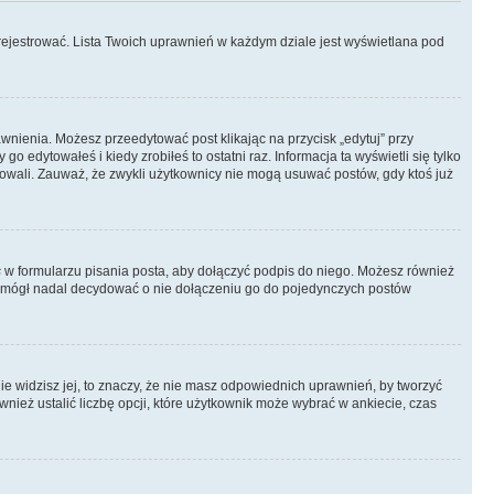
rejestrować. Lista Twoich uprawnień w każdym dziale jest wyświetlana pod
rawnienia. Możesz przeedytować post klikając na przycisk „edytuj” przy
 edytowałeś i kiedy zrobiłeś to ostatni raz. Informacja ta wyświetli się tylko
ytowali. Zauważ, że zwykli użytkownicy nie mogą usuwać postów, gdy ktoś już
s
w formularzu pisania posta, aby dołączyć podpis do niego. Możesz również
 mógł nadal decydować o nie dołączeniu go do pojedynczych postów
nie widzisz jej, to znaczy, że nie masz odpowiednich uprawnień, by tworzyć
wnież ustalić liczbę opcji, które użytkownik może wybrać w ankiecie, czas