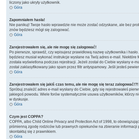
liczony jako ukryty użytkownik.
Góra
Zapomniałem hasła!
Nie panikuj! Twoje hasło wprawdzie nie może zostać odzyskane, ale bez prob
znów będziesz mógł się zalogować.
Góra
Zarejestrowałem się, ale nie mogę się zalogować!
Po pierwsze, sprawdź, czy wpisujesz prawidłową nazwę użytkownika i hasło. Jeś
będziesz musiał wykonać instrukcje wysłane na Twój adres e-mail. Niektóre 
została wyświetlona podczas rejestracji. Jeżeli został do Ciebie wysłany e-
został zaklasyfikowany jako spam przez filtr antyspamowy. Jeśli jesteś pewie
Góra
Zarejestrowałem się jakiś czas temu, ale nie mogę się teraz zalogować!?!
Spróbuj znaleźć adres e-mail wysłany do Ciebie, gdy się rejestrowałeś pierw
jakiegoś powodu. Wiele forów systematycznie usuwa użytkowników, którzy nic 
w dyskusje.
Góra
Czym jest COPPA?
COPPA, albo Child Online Privacy and Protection Act of 1998, to obowiązują
piśmienną zgodę rodziców lub prawnych opiekunów na zbieranie informacji pr
skontaktuj się z prawnikiem.
Góra