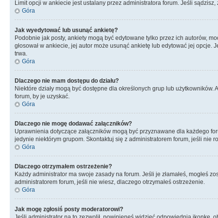
Limit opcji w ankiecie jest ustalany przez administratora forum. Jeśli sądzisz,
Góra
Jak wyedytować lub usunąć ankietę?
Podobnie jak posty, ankiety mogą być edytowane tylko przez ich autorów, mod
głosował w ankiecie, jej autor może usunąć ankietę lub edytować jej opcje. 
trwa.
Góra
Dlaczego nie mam dostępu do działu?
Niektóre działy mogą być dostępne dla określonych grup lub użytkowników. 
forum, by je uzyskać.
Góra
Dlaczego nie mogę dodawać załączników?
Uprawnienia dotyczące załączników mogą być przyznawane dla każdego forum,
jedynie niektórym grupom. Skontaktuj się z administratorem forum, jeśli nie 
Góra
Dlaczego otrzymałem ostrzeżenie?
Każdy administrator ma swoje zasady na forum. Jeśli je złamałeś, mogłeś zos
administratorem forum, jeśli nie wiesz, dlaczego otrzymałeś ostrzeżenie.
Góra
Jak mogę zgłosiś posty moderatorowi?
Jeśli administrator na to zezwolił, powinieneś widzieć odpowiednią ikonkę, o