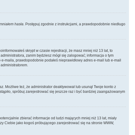
mniałem hasła
. Postępuj zgodnie z instrukcjami, a prawdopodobnie niedługo
informowałeś skrypt w czasie rejestracji, że masz mniej niż 13 lat, to
 administratora, zanim będziesz mógł się zalogować; informacja o tym
ego e-maila, prawdopodobnie podałeś nieprawidłowy adres e-mail lub e-mail
 administratorem.
az. Możliwe też, że administrator deaktywował lub usunął Twoje konto z
stąpiło, spróbuj zarejestrować się jeszcze raz i być bardziej zaangażowanym
ncjalnie zbierać informacje od ludzi mających mniej niż 13 lat, miały
yczy Ciebie jako kogoś próbującego zarejestrować się na stronie WWW,