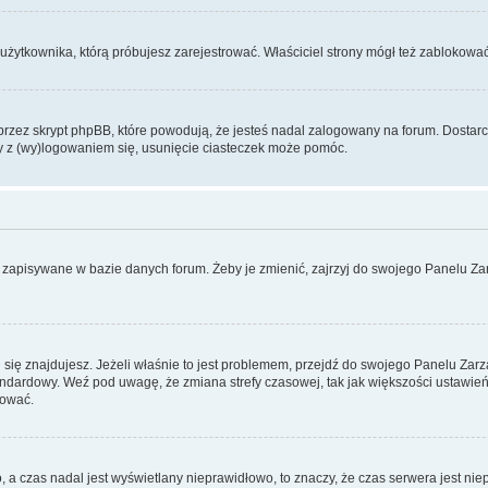
użytkownika, którą próbujesz zarejestrować. Właściciel strony mógł też zablokować 
zez skrypt phpBB, które powodują, że jesteś nadal zalogowany na forum. Dostarczaj
my z (wy)logowaniem się, usunięcie ciasteczek może pomóc.
 zapisywane w bazie danych forum. Żeby je zmienić, zajrzyj do swojego Panelu Zar
rej się znajdujesz. Jeżeli właśnie to jest problemem, przejdź do swojego Panelu Z
dardowy. Weź pod uwagę, że zmiana strefy czasowej, tak jak większości ustawień
rować.
o, a czas nadal jest wyświetlany nieprawidłowo, to znaczy, że czas serwera jest ni