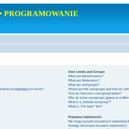
• PROGRAMOWANIE
User Levels and Groups
What are Administrators?
What are Moderators?
What are usergroups?
owników przeglądających forum?
Where are the usergroups and how do I joi
How do I become a usergroup leader?
Why do some usergroups appear in a differ
What is a „Default usergroup”?
What is „The team” link?
Prywatne wiadomości
Nie mogę wysyłać prywatnych wiadomości
Dostaję niechciane prywatne wiadomości!