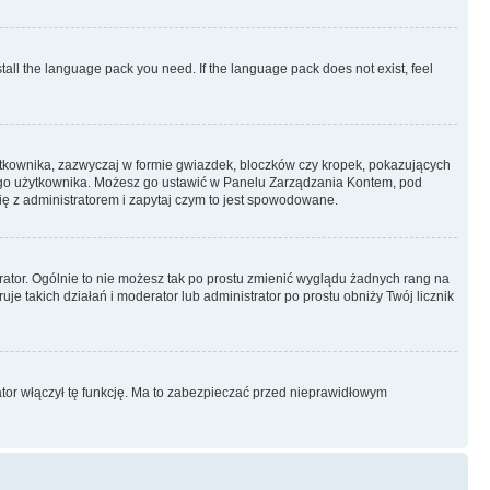
stall the language pack you need. If the language pack does not exist, feel
ytkownika, zazwyczaj w formie gwiazdek, bloczków czy kropek, pokazujących
ażdego użytkownika. Możesz go ustawić w Panelu Zarządzania Kontem, pod
ię z administratorem i zapytaj czym to jest spowodowane.
rator. Ogólnie to nie możesz tak po prostu zmienić wyglądu żadnych rang na
uje takich działań i moderator lub administrator po prostu obniży Twój licznik
ator włączył tę funkcję. Ma to zabezpieczać przed nieprawidłowym