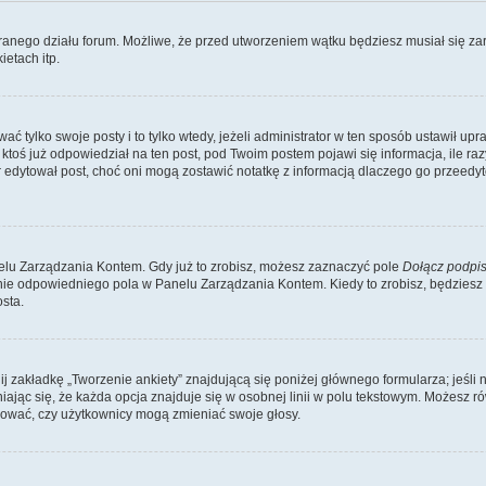
branego działu forum. Możliwe, że przed utworzeniem wątku będziesz musiał się za
etach itp.
ć tylko swoje posty i to tylko wtedy, jeżeli administrator w ten sposób ustawił up
oś już odpowiedział na ten post, pod Twoim postem pojawi się informacja, ile razy go
ator edytował post, choć oni mogą zostawić notatkę z informacją dlaczego go przeed
lu Zarządzania Kontem. Gdy już to zrobisz, możesz zaznaczyć pole
Dołącz podpi
ie odpowiedniego pola w Panelu Zarządzania Kontem. Kiedy to zrobisz, będziesz
sta.
nij zakładkę „Tworzenie ankiety” znajdującą się poniżej głównego formularza; jeśli 
ając się, że każda opcja znajduje się w osobnej linii w polu tekstowym. Możesz ró
ydować, czy użytkownicy mogą zmieniać swoje głosy.