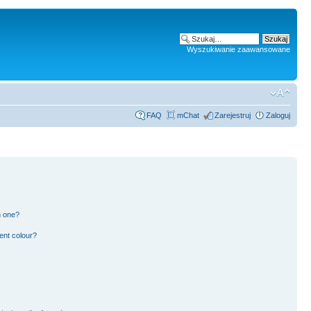
Wyszukiwanie zaawansowane
FAQ
mChat
Zarejestruj
Zaloguj
n one?
ent colour?
!