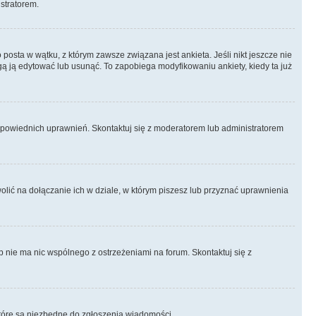
istratorem.
posta w wątku, z którym zawsze związana jest ankieta. Jeśli nikt jeszcze nie
ogą ją edytować lub usunąć. To zapobiega modyfikowaniu ankiety, kiedy ta już
odpowiednich uprawnień. Skontaktuj się z moderatorem lub administratorem
lić na dołączanie ich w dziale, w którym piszesz lub przyznać uprawnienia
p nie ma nic wspólnego z ostrzeżeniami na forum. Skontaktuj się z
, które są niezbędne do zgłoszenia wiadomości.