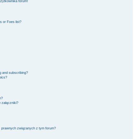
użytkownika forum!
 or Foes list?
g and subscribing?
pics?
m?
 załączniki?
ć prawnych związanych z tym forum?