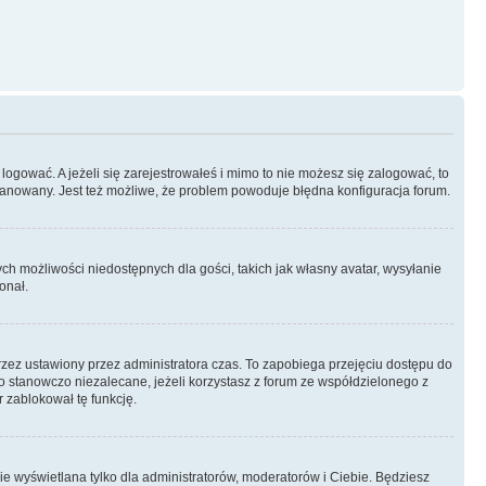
logować. A jeżeli się zarejestrowałeś i mimo to nie możesz się zalogować, to
 zbanowany. Jest też możliwe, że problem powoduje błędna konfiguracja forum.
ych możliwości niedostępnych dla gości, takich jak własny avatar, wysyłanie
onał.
rzez ustawiony przez administratora czas. To zapobiega przejęciu dostępu do
 stanowczo niezalecane, jeżeli korzystasz z forum ze współdzielonego z
r zablokował tę funkcję.
ie wyświetlana tylko dla administratorów, moderatorów i Ciebie. Będziesz