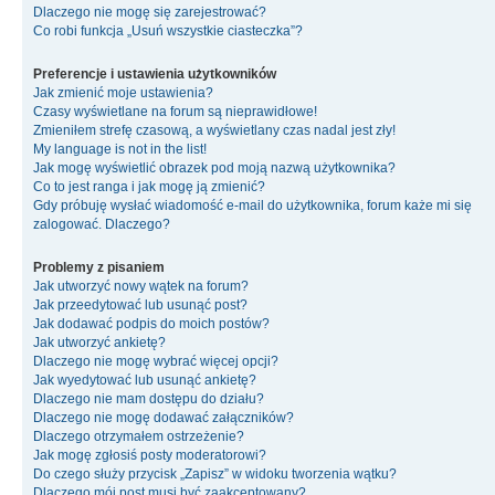
Dlaczego nie mogę się zarejestrować?
Co robi funkcja „Usuń wszystkie ciasteczka”?
Preferencje i ustawienia użytkowników
Jak zmienić moje ustawienia?
Czasy wyświetlane na forum są nieprawidłowe!
Zmieniłem strefę czasową, a wyświetlany czas nadal jest zły!
My language is not in the list!
Jak mogę wyświetlić obrazek pod moją nazwą użytkownika?
Co to jest ranga i jak mogę ją zmienić?
Gdy próbuję wysłać wiadomość e-mail do użytkownika, forum każe mi się
zalogować. Dlaczego?
Problemy z pisaniem
Jak utworzyć nowy wątek na forum?
Jak przeedytować lub usunąć post?
Jak dodawać podpis do moich postów?
Jak utworzyć ankietę?
Dlaczego nie mogę wybrać więcej opcji?
Jak wyedytować lub usunąć ankietę?
Dlaczego nie mam dostępu do działu?
Dlaczego nie mogę dodawać załączników?
Dlaczego otrzymałem ostrzeżenie?
Jak mogę zgłosiś posty moderatorowi?
Do czego służy przycisk „Zapisz” w widoku tworzenia wątku?
Dlaczego mój post musi być zaakceptowany?