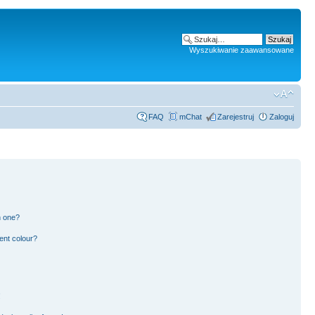
Wyszukiwanie zaawansowane
FAQ
mChat
Zarejestruj
Zaloguj
n one?
ent colour?
!