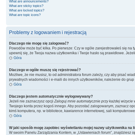
What are announcements?
What are sticky topics?
What are locked topics?
What are topic icons?
Problemy z logowaniem i rejestracją
Dlaczego nie mogę się zalogować?
Powodów może być kilka. Po pierwsze: Czy w ogóle zarejestrowałeś się na tym 
upewnij się, że Twoja nazwa użytkownika i Twoje hasło są prawidłowe. Jeżeli
Góra
Dlaczego w ogóle muszę się rejestrować?
Możliwe, że nie musisz, to od administratora forum zależy, czy aby pisać wia
prywatnych wiadomości i e-maili do innych użytkowników, należenie do grup u
Góra
Dlaczego jestem automatycznie wylogowywany?
Jeżeli nie zaznaczysz opcji
Zaloguj mnie automatycznie przy każdej wizycie
w
Twojego konta przez kogoś innego. Aby pozostać zalogowanym, zaznacz opcję
kimś komputera, np. w bibliotece, kawiarence internetowej, sali komputerowej w 
Góra
W jaki sposób mogę zapobiec wyświetlaniu mojej nazwy użytkownika na l
W swoim Panelu Zarządzania Kontem, w „Ustawieniach forum”, znajdziesz o