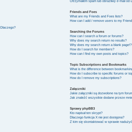
Otrzymałem spam lub obraźliwy e-mail od 
Friends and Foes
What are my Friends and Foes lists?
How can I add / remove users to my Friends
. Dlaczego?
Searching the Forums
How can I search a forum or forums?
Why does my search return no results?
Why does my search return a blank page!?
How do I search for members?
How can I find my own posts and topics?
Topic Subscriptions and Bookmarks
What is the difference between bookmarkin
How do I subscribe to specific forums or to
How do I remove my subscriptions?
Załączniki
Jakie załączniki są dozwolone na tym foru
Jak znaleźć wszystkie dodane przeze mnie
Sprawy phpBB3
Kto napisał ten skrypt?
Dlaczego funkcja X nie jest dostępna?
Z kim się skontaktować w sprawie naduży