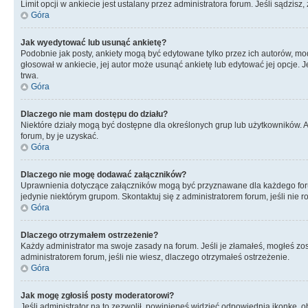
Limit opcji w ankiecie jest ustalany przez administratora forum. Jeśli sądzisz,
Góra
Jak wyedytować lub usunąć ankietę?
Podobnie jak posty, ankiety mogą być edytowane tylko przez ich autorów, mod
głosował w ankiecie, jej autor może usunąć ankietę lub edytować jej opcje. 
trwa.
Góra
Dlaczego nie mam dostępu do działu?
Niektóre działy mogą być dostępne dla określonych grup lub użytkowników. 
forum, by je uzyskać.
Góra
Dlaczego nie mogę dodawać załączników?
Uprawnienia dotyczące załączników mogą być przyznawane dla każdego forum,
jedynie niektórym grupom. Skontaktuj się z administratorem forum, jeśli nie 
Góra
Dlaczego otrzymałem ostrzeżenie?
Każdy administrator ma swoje zasady na forum. Jeśli je złamałeś, mogłeś zos
administratorem forum, jeśli nie wiesz, dlaczego otrzymałeś ostrzeżenie.
Góra
Jak mogę zgłosiś posty moderatorowi?
Jeśli administrator na to zezwolił, powinieneś widzieć odpowiednią ikonkę, o