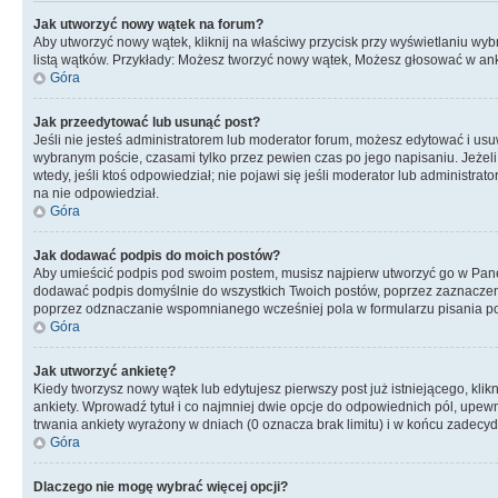
Jak utworzyć nowy wątek na forum?
Aby utworzyć nowy wątek, kliknij na właściwy przycisk przy wyświetlaniu wy
listą wątków. Przykłady: Możesz tworzyć nowy wątek, Możesz głosować w anki
Góra
Jak przeedytować lub usunąć post?
Jeśli nie jesteś administratorem lub moderator forum, możesz edytować i usuwa
wybranym poście, czasami tylko przez pewien czas po jego napisaniu. Jeżeli kt
wtedy, jeśli ktoś odpowiedział; nie pojawi się jeśli moderator lub administr
na nie odpowiedział.
Góra
Jak dodawać podpis do moich postów?
Aby umieścić podpis pod swoim postem, musisz najpierw utworzyć go w Pane
dodawać podpis domyślnie do wszystkich Twoich postów, poprzez zaznaczen
poprzez odznaczanie wspomnianego wcześniej pola w formularzu pisania po
Góra
Jak utworzyć ankietę?
Kiedy tworzysz nowy wątek lub edytujesz pierwszy post już istniejącego, klik
ankiety. Wprowadź tytuł i co najmniej dwie opcje do odpowiednich pól, upewni
trwania ankiety wyrażony w dniach (0 oznacza brak limitu) i w końcu zadec
Góra
Dlaczego nie mogę wybrać więcej opcji?