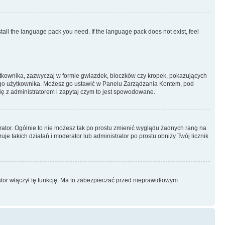
stall the language pack you need. If the language pack does not exist, feel
ytkownika, zazwyczaj w formie gwiazdek, bloczków czy kropek, pokazujących
ażdego użytkownika. Możesz go ustawić w Panelu Zarządzania Kontem, pod
ię z administratorem i zapytaj czym to jest spowodowane.
rator. Ogólnie to nie możesz tak po prostu zmienić wyglądu żadnych rang na
uje takich działań i moderator lub administrator po prostu obniży Twój licznik
ator włączył tę funkcję. Ma to zabezpieczać przed nieprawidłowym