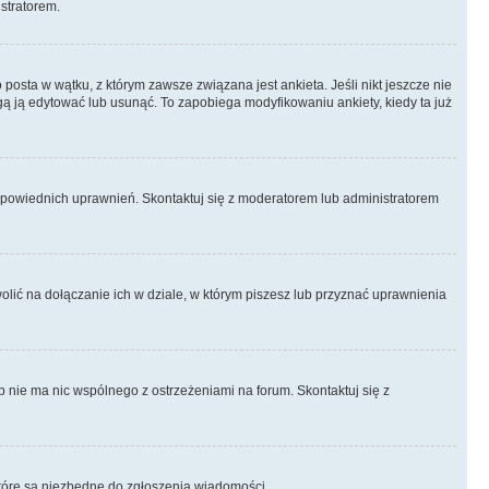
istratorem.
posta w wątku, z którym zawsze związana jest ankieta. Jeśli nikt jeszcze nie
ogą ją edytować lub usunąć. To zapobiega modyfikowaniu ankiety, kiedy ta już
odpowiednich uprawnień. Skontaktuj się z moderatorem lub administratorem
lić na dołączanie ich w dziale, w którym piszesz lub przyznać uprawnienia
p nie ma nic wspólnego z ostrzeżeniami na forum. Skontaktuj się z
, które są niezbędne do zgłoszenia wiadomości.