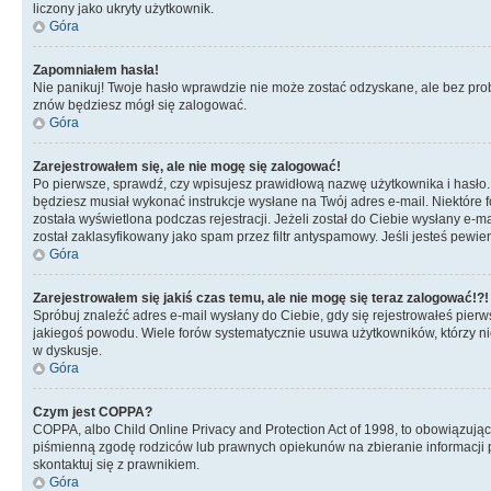
liczony jako ukryty użytkownik.
Góra
Zapomniałem hasła!
Nie panikuj! Twoje hasło wprawdzie nie może zostać odzyskane, ale bez prob
znów będziesz mógł się zalogować.
Góra
Zarejestrowałem się, ale nie mogę się zalogować!
Po pierwsze, sprawdź, czy wpisujesz prawidłową nazwę użytkownika i hasło. Jeś
będziesz musiał wykonać instrukcje wysłane na Twój adres e-mail. Niektóre 
została wyświetlona podczas rejestracji. Jeżeli został do Ciebie wysłany e-
został zaklasyfikowany jako spam przez filtr antyspamowy. Jeśli jesteś pewie
Góra
Zarejestrowałem się jakiś czas temu, ale nie mogę się teraz zalogować!?!
Spróbuj znaleźć adres e-mail wysłany do Ciebie, gdy się rejestrowałeś pierw
jakiegoś powodu. Wiele forów systematycznie usuwa użytkowników, którzy nic 
w dyskusje.
Góra
Czym jest COPPA?
COPPA, albo Child Online Privacy and Protection Act of 1998, to obowiązują
piśmienną zgodę rodziców lub prawnych opiekunów na zbieranie informacji pr
skontaktuj się z prawnikiem.
Góra