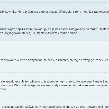
użytkownika, którą próbujesz zarejestrować. Właściciel strony mógł też zablokować 
zez skrypt phpBB, które powodują, że jesteś nadal zalogowany na forum. Dostarczaj
my z (wy)logowaniem się, usunięcie ciasteczek może pomóc.
 zapisywane w bazie danych forum. Żeby je zmienić, zajrzyj do swojego Panelu Zar
rej się znajdujesz. Jeżeli właśnie to jest problemem, przejdź do swojego Panelu Z
dardowy. Weź pod uwagę, że zmiana strefy czasowej, tak jak większości ustawień
rować.
o, a czas nadal jest wyświetlany nieprawidłowo, to znaczy, że czas serwera jest ni