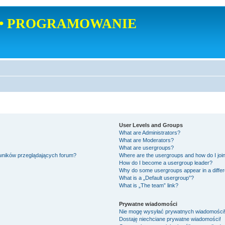
• PROGRAMOWANIE
User Levels and Groups
What are Administrators?
What are Moderators?
What are usergroups?
owników przeglądających forum?
Where are the usergroups and how do I joi
How do I become a usergroup leader?
Why do some usergroups appear in a differ
What is a „Default usergroup”?
What is „The team” link?
Prywatne wiadomości
Nie mogę wysyłać prywatnych wiadomości
Dostaję niechciane prywatne wiadomości!