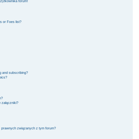
użytkownika forum!
 or Foes list?
g and subscribing?
pics?
m?
 załączniki?
ć prawnych związanych z tym forum?