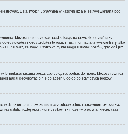
rejestrować. Lista Twoich uprawnień w każdym dziale jest wyświetlana pod
rawnienia. Możesz przeedytować post klikając na przycisk „edytuj” przy
 edytowałeś i kiedy zrobiłeś to ostatni raz. Informacja ta wyświetli się tylko
ytowali. Zauważ, że zwykli użytkownicy nie mogą usuwać postów, gdy ktoś już
s
w formularzu pisania posta, aby dołączyć podpis do niego. Możesz również
 mógł nadal decydować o nie dołączeniu go do pojedynczych postów
nie widzisz jej, to znaczy, że nie masz odpowiednich uprawnień, by tworzyć
wnież ustalić liczbę opcji, które użytkownik może wybrać w ankiecie, czas