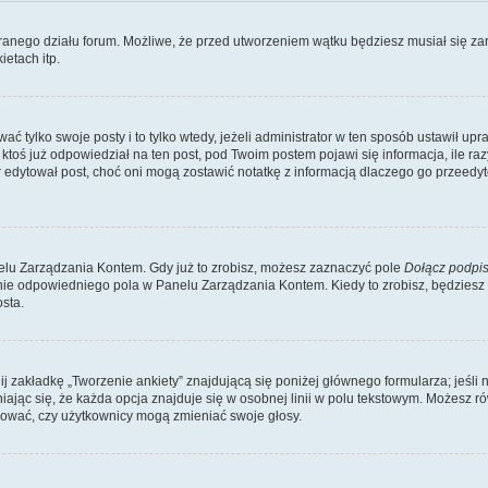
branego działu forum. Możliwe, że przed utworzeniem wątku będziesz musiał się za
etach itp.
ć tylko swoje posty i to tylko wtedy, jeżeli administrator w ten sposób ustawił up
oś już odpowiedział na ten post, pod Twoim postem pojawi się informacja, ile razy go
ator edytował post, choć oni mogą zostawić notatkę z informacją dlaczego go przeed
lu Zarządzania Kontem. Gdy już to zrobisz, możesz zaznaczyć pole
Dołącz podpi
ie odpowiedniego pola w Panelu Zarządzania Kontem. Kiedy to zrobisz, będziesz
sta.
nij zakładkę „Tworzenie ankiety” znajdującą się poniżej głównego formularza; jeśli 
ając się, że każda opcja znajduje się w osobnej linii w polu tekstowym. Możesz ró
ydować, czy użytkownicy mogą zmieniać swoje głosy.