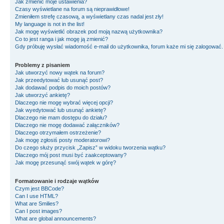
Jak zmienić moje ustawienia?
Czasy wyświetlane na forum są nieprawidłowe!
Zmieniłem strefę czasową, a wyświetlany czas nadal jest zły!
My language is not in the list!
Jak mogę wyświetlić obrazek pod moją nazwą użytkownika?
Co to jest ranga i jak mogę ją zmienić?
Gdy próbuję wysłać wiadomość e-mail do użytkownika, forum każe mi się zalogować
Problemy z pisaniem
Jak utworzyć nowy wątek na forum?
Jak przeedytować lub usunąć post?
Jak dodawać podpis do moich postów?
Jak utworzyć ankietę?
Dlaczego nie mogę wybrać więcej opcji?
Jak wyedytować lub usunąć ankietę?
Dlaczego nie mam dostępu do działu?
Dlaczego nie mogę dodawać załączników?
Dlaczego otrzymałem ostrzeżenie?
Jak mogę zgłosiś posty moderatorowi?
Do czego służy przycisk „Zapisz” w widoku tworzenia wątku?
Dlaczego mój post musi być zaakceptowany?
Jak mogę przesunąć swój wątek w górę?
Formatowanie i rodzaje wątków
Czym jest BBCode?
Can I use HTML?
What are Smilies?
Can I post images?
What are global announcements?