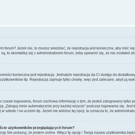
forum? Jeżeli nie, to musisz wiedzieć, że rejestracja jest konieczna, aby móc się 
 są, to skontaktuj się z administratorem forum, żeby upewnić się, że nie zostałeś
domości konieczna jest rejestracja. Jednakże rejestracja da Ci dostęp do dodatkow
żytkowników itp. Rejestracja zajmuje tylko chwilę, więc jest zalecane, abyś ją wyk
 czasie logowania, forum zachowa informację o tym, że jesteś zalogowany tylko p
 „Zaloguj mnie automatycznie przy każdej wizycie” podczas logowania się. Jest to
szkole / na uczelni itp. Jeżeli nie widzisz tej opcji, to oznacza to, że administrato
iście użytkowników przeglądających forum?
pcję
Nie pokazuj, że jestem online
. Włącz tę opcję i Twoja nazwa użytkownika będz