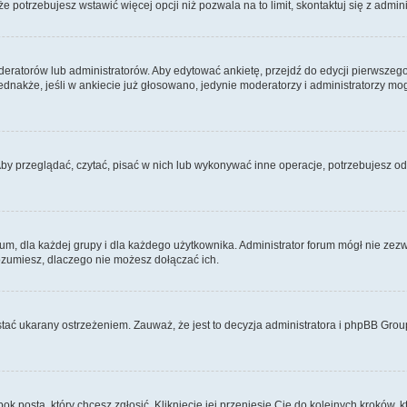
 że potrzebujesz wstawić więcej opcji niż pozwala na to limit, skontaktuj się z admin
eratorów lub administratorów. Aby edytować ankietę, przejdź do edycji pierwszego 
Jednakże, jeśli w ankiecie już głosowano, jedynie moderatorzy i administratorzy m
Aby przeglądać, czytać, pisać w nich lub wykonywać inne operacje, potrzebujesz 
 dla każdej grupy i dla każdego użytkownika. Administrator forum mógł nie zezwo
rozumiesz, dlaczego nie możesz dołączać ich.
tać ukarany ostrzeżeniem. Zauważ, że jest to decyzja administratora i phpBB Grou
bok posta, który chcesz zgłosić. Kliknięcie jej przeniesie Cię do kolejnych kroków