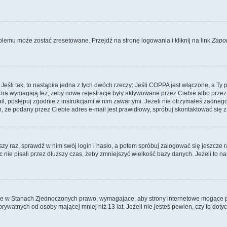
lemu może zostać zresetowane. Przejdź na stronę logowania i kliknij na link
Zapo
li tak, to nastąpiła jedna z tych dwóch rzeczy: Jeśli COPPA jest włączone, a Ty po
fora wymagają też, żeby nowe rejestracje były aktywowane przez Ciebie albo przez
mail, postępuj zgodnie z instrukcjami w nim zawartymi. Jeżeli nie otrzymałeś żadn
n, że podany przez Ciebie adres e-mail jest prawidłowy, spróbuj skontaktować się z
szy raz, sprawdź w nim swój login i hasło, a potem spróbuj zalogować się jeszcze r
nie pisali przez dłuższy czas, żeby zmniejszyć wielkość bazy danych. Jeżeli to na
ce w Stanach Zjednoczonych prawo, wymagajace, aby strony internetowe mogące pote
ywatnych od osoby mającej mniej niż 13 lat. Jeżeli nie jesteś pewien, czy to dot