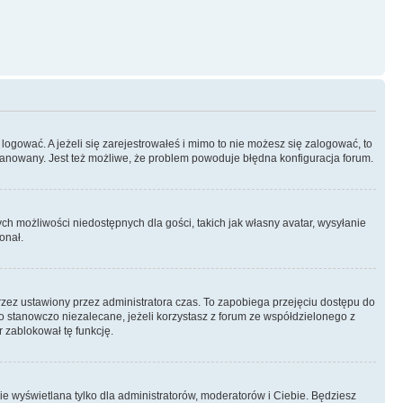
logować. A jeżeli się zarejestrowałeś i mimo to nie możesz się zalogować, to
 zbanowany. Jest też możliwe, że problem powoduje błędna konfiguracja forum.
ych możliwości niedostępnych dla gości, takich jak własny avatar, wysyłanie
onał.
rzez ustawiony przez administratora czas. To zapobiega przejęciu dostępu do
 stanowczo niezalecane, jeżeli korzystasz z forum ze współdzielonego z
r zablokował tę funkcję.
ie wyświetlana tylko dla administratorów, moderatorów i Ciebie. Będziesz