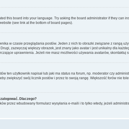
ted this board into your language. Try asking the board administrator if they can in
website (see link at the bottom of board pages).
nika w czasie przeglądania postów. Jeden z nich to obrazki związane z rangą uż
m. Drugi, zazwyczaj większy obrazek, jest znany jako avatar i jest unikalny dla k
rczające uprawnienia. Jeżeli nie masz możliwości używania avatarów, skontaktuj s
w ten użytkownik napisał lub jaki ma status na forum, np. moderator czy administ
żeby zwiększyć swój licznik postów i przez to swoją rangę. Większość forów nie toler
 zalogować. Dlaczego?
w przez wbudowany formularz wysyłania e-maili i to tylko wtedy, jeżeli administr