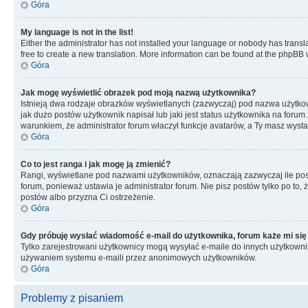
Góra
My language is not in the list!
Either the administrator has not installed your language or nobody has transla
free to create a new translation. More information can be found at the phpBB 
Góra
Jak mogę wyświetlić obrazek pod moją nazwą użytkownika?
Istnieją dwa rodzaje obrazków wyświetlanych (zazwyczaj) pod nazwa użytkow
jak dużo postów użytkownik napisał lub jaki jest status użytkownika na foru
warunkiem, że administrator forum właczył funkcje avatarów, a Ty masz wysta
Góra
Co to jest ranga i jak mogę ją zmienić?
Rangi, wyświetlane pod nazwami użytkowników, oznaczają zazwyczaj ile postó
forum, ponieważ ustawia je administrator forum. Nie pisz postów tylko po to, 
postów albo przyzna Ci ostrzeżenie.
Góra
Gdy próbuję wysłać wiadomość e-mail do użytkownika, forum każe mi się
Tylko zarejestrowani użytkownicy mogą wysyłać e-maile do innych użytkownikó
używaniem systemu e-maili przez anonimowych użytkowników.
Góra
Problemy z pisaniem