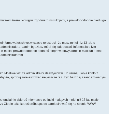
mniałem hasła
. Postępuj zgodnie z instrukcjami, a prawdopodobnie niedługo
informowałeś skrypt w czasie rejestracji, że masz mniej niż 13 lat, to
 administratora, zanim będziesz mógł się zalogować; informacja o tym
ego e-maila, prawdopodobnie podałeś nieprawidłowy adres e-mail lub e-mail
 administratorem.
az. Możliwe też, że administrator deaktywował lub usunął Twoje konto z
stąpiło, spróbuj zarejestrować się jeszcze raz i być bardziej zaangażowanym
ncjalnie zbierać informacje od ludzi mających mniej niż 13 lat, miały
yczy Ciebie jako kogoś próbującego zarejestrować się na stronie WWW,