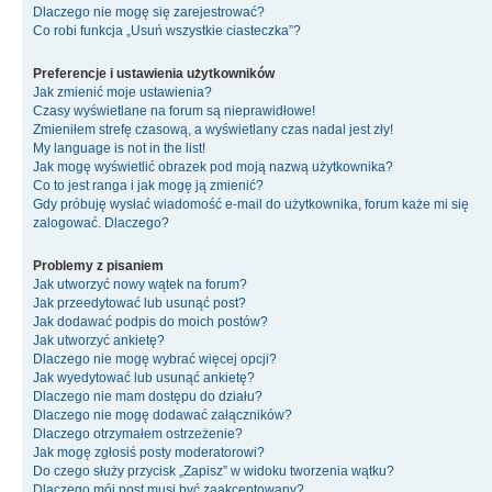
Dlaczego nie mogę się zarejestrować?
Co robi funkcja „Usuń wszystkie ciasteczka”?
Preferencje i ustawienia użytkowników
Jak zmienić moje ustawienia?
Czasy wyświetlane na forum są nieprawidłowe!
Zmieniłem strefę czasową, a wyświetlany czas nadal jest zły!
My language is not in the list!
Jak mogę wyświetlić obrazek pod moją nazwą użytkownika?
Co to jest ranga i jak mogę ją zmienić?
Gdy próbuję wysłać wiadomość e-mail do użytkownika, forum każe mi się
zalogować. Dlaczego?
Problemy z pisaniem
Jak utworzyć nowy wątek na forum?
Jak przeedytować lub usunąć post?
Jak dodawać podpis do moich postów?
Jak utworzyć ankietę?
Dlaczego nie mogę wybrać więcej opcji?
Jak wyedytować lub usunąć ankietę?
Dlaczego nie mam dostępu do działu?
Dlaczego nie mogę dodawać załączników?
Dlaczego otrzymałem ostrzeżenie?
Jak mogę zgłosiś posty moderatorowi?
Do czego służy przycisk „Zapisz” w widoku tworzenia wątku?
Dlaczego mój post musi być zaakceptowany?