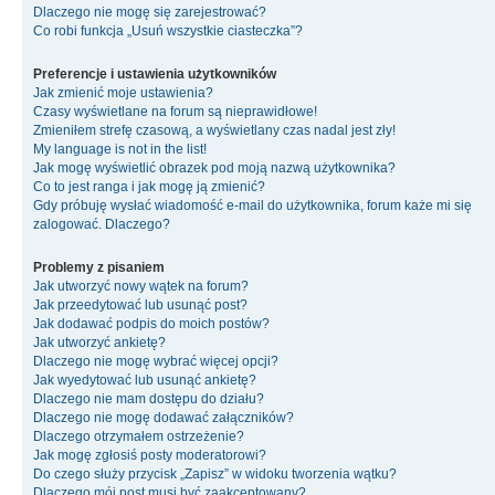
Dlaczego nie mogę się zarejestrować?
Co robi funkcja „Usuń wszystkie ciasteczka”?
Preferencje i ustawienia użytkowników
Jak zmienić moje ustawienia?
Czasy wyświetlane na forum są nieprawidłowe!
Zmieniłem strefę czasową, a wyświetlany czas nadal jest zły!
My language is not in the list!
Jak mogę wyświetlić obrazek pod moją nazwą użytkownika?
Co to jest ranga i jak mogę ją zmienić?
Gdy próbuję wysłać wiadomość e-mail do użytkownika, forum każe mi się
zalogować. Dlaczego?
Problemy z pisaniem
Jak utworzyć nowy wątek na forum?
Jak przeedytować lub usunąć post?
Jak dodawać podpis do moich postów?
Jak utworzyć ankietę?
Dlaczego nie mogę wybrać więcej opcji?
Jak wyedytować lub usunąć ankietę?
Dlaczego nie mam dostępu do działu?
Dlaczego nie mogę dodawać załączników?
Dlaczego otrzymałem ostrzeżenie?
Jak mogę zgłosiś posty moderatorowi?
Do czego służy przycisk „Zapisz” w widoku tworzenia wątku?
Dlaczego mój post musi być zaakceptowany?