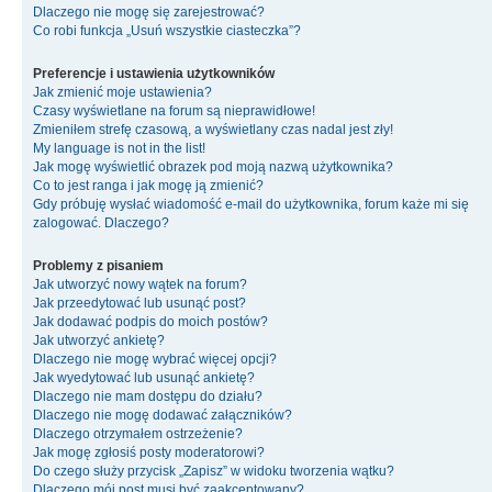
Dlaczego nie mogę się zarejestrować?
Co robi funkcja „Usuń wszystkie ciasteczka”?
Preferencje i ustawienia użytkowników
Jak zmienić moje ustawienia?
Czasy wyświetlane na forum są nieprawidłowe!
Zmieniłem strefę czasową, a wyświetlany czas nadal jest zły!
My language is not in the list!
Jak mogę wyświetlić obrazek pod moją nazwą użytkownika?
Co to jest ranga i jak mogę ją zmienić?
Gdy próbuję wysłać wiadomość e-mail do użytkownika, forum każe mi się
zalogować. Dlaczego?
Problemy z pisaniem
Jak utworzyć nowy wątek na forum?
Jak przeedytować lub usunąć post?
Jak dodawać podpis do moich postów?
Jak utworzyć ankietę?
Dlaczego nie mogę wybrać więcej opcji?
Jak wyedytować lub usunąć ankietę?
Dlaczego nie mam dostępu do działu?
Dlaczego nie mogę dodawać załączników?
Dlaczego otrzymałem ostrzeżenie?
Jak mogę zgłosiś posty moderatorowi?
Do czego służy przycisk „Zapisz” w widoku tworzenia wątku?
Dlaczego mój post musi być zaakceptowany?