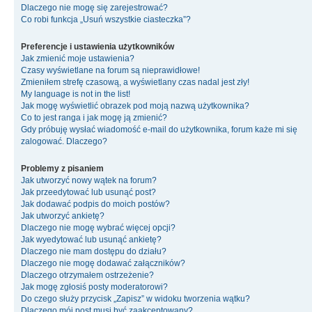
Dlaczego nie mogę się zarejestrować?
Co robi funkcja „Usuń wszystkie ciasteczka”?
Preferencje i ustawienia użytkowników
Jak zmienić moje ustawienia?
Czasy wyświetlane na forum są nieprawidłowe!
Zmieniłem strefę czasową, a wyświetlany czas nadal jest zły!
My language is not in the list!
Jak mogę wyświetlić obrazek pod moją nazwą użytkownika?
Co to jest ranga i jak mogę ją zmienić?
Gdy próbuję wysłać wiadomość e-mail do użytkownika, forum każe mi się
zalogować. Dlaczego?
Problemy z pisaniem
Jak utworzyć nowy wątek na forum?
Jak przeedytować lub usunąć post?
Jak dodawać podpis do moich postów?
Jak utworzyć ankietę?
Dlaczego nie mogę wybrać więcej opcji?
Jak wyedytować lub usunąć ankietę?
Dlaczego nie mam dostępu do działu?
Dlaczego nie mogę dodawać załączników?
Dlaczego otrzymałem ostrzeżenie?
Jak mogę zgłosiś posty moderatorowi?
Do czego służy przycisk „Zapisz” w widoku tworzenia wątku?
Dlaczego mój post musi być zaakceptowany?