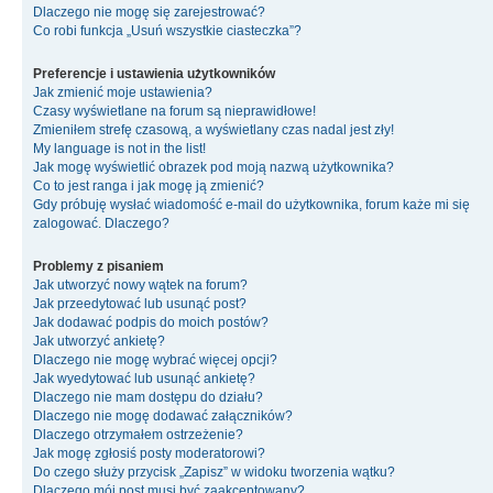
Dlaczego nie mogę się zarejestrować?
Co robi funkcja „Usuń wszystkie ciasteczka”?
Preferencje i ustawienia użytkowników
Jak zmienić moje ustawienia?
Czasy wyświetlane na forum są nieprawidłowe!
Zmieniłem strefę czasową, a wyświetlany czas nadal jest zły!
My language is not in the list!
Jak mogę wyświetlić obrazek pod moją nazwą użytkownika?
Co to jest ranga i jak mogę ją zmienić?
Gdy próbuję wysłać wiadomość e-mail do użytkownika, forum każe mi się
zalogować. Dlaczego?
Problemy z pisaniem
Jak utworzyć nowy wątek na forum?
Jak przeedytować lub usunąć post?
Jak dodawać podpis do moich postów?
Jak utworzyć ankietę?
Dlaczego nie mogę wybrać więcej opcji?
Jak wyedytować lub usunąć ankietę?
Dlaczego nie mam dostępu do działu?
Dlaczego nie mogę dodawać załączników?
Dlaczego otrzymałem ostrzeżenie?
Jak mogę zgłosiś posty moderatorowi?
Do czego służy przycisk „Zapisz” w widoku tworzenia wątku?
Dlaczego mój post musi być zaakceptowany?