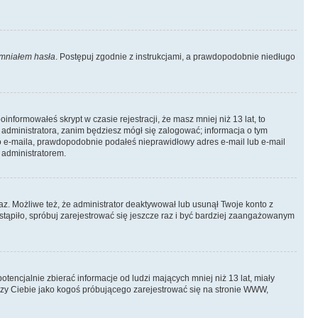
mniałem hasła
. Postępuj zgodnie z instrukcjami, a prawdopodobnie niedługo
informowałeś skrypt w czasie rejestracji, że masz mniej niż 13 lat, to
 administratora, zanim będziesz mógł się zalogować; informacja o tym
ego e-maila, prawdopodobnie podałeś nieprawidłowy adres e-mail lub e-mail
 administratorem.
az. Możliwe też, że administrator deaktywował lub usunął Twoje konto z
stąpiło, spróbuj zarejestrować się jeszcze raz i być bardziej zaangażowanym
ncjalnie zbierać informacje od ludzi mających mniej niż 13 lat, miały
yczy Ciebie jako kogoś próbującego zarejestrować się na stronie WWW,