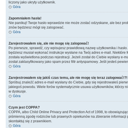
liczony jako ukryty użytkownik.
Góra
Zapomniałem hasła!
Nie panikuj! Twoje hasło wprawdzie nie może zostać odzyskane, ale bez prob
znów będziesz mógł się zalogować.
Góra
Zarejestrowałem się, ale nie mogę się zalogować!
Po pierwsze, sprawdź, czy wpisujesz prawidłową nazwę użytkownika i hasło. Jeś
będziesz musiał wykonać instrukcje wysłane na Twój adres e-mail. Niektóre 
została wyświetlona podczas rejestracji. Jeżeli został do Ciebie wysłany e-
został zaklasyfikowany jako spam przez filtr antyspamowy. Jeśli jesteś pewie
Góra
Zarejestrowałem się jakiś czas temu, ale nie mogę się teraz zalogować!?!
Spróbuj znaleźć adres e-mail wysłany do Ciebie, gdy się rejestrowałeś pierw
jakiegoś powodu. Wiele forów systematycznie usuwa użytkowników, którzy nic 
w dyskusje.
Góra
Czym jest COPPA?
COPPA, albo Child Online Privacy and Protection Act of 1998, to obowiązują
piśmienną zgodę rodziców lub prawnych opiekunów na zbieranie informacji pr
skontaktuj się z prawnikiem.
Góra