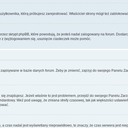
użytkownika, którą próbujesz zarejestrować. Właściciel strony mógł też zablokować 
zez skrypt phpBB, które powodują, że jesteś nadal zalogowany na forum. Dostarczaj
my z (wy)logowaniem się, usunięcie ciasteczek może pomóc.
 zapisywane w bazie danych forum. Żeby je zmienić, zajrzyj do swojego Panelu Zar
rej się znajdujesz. Jeżeli właśnie to jest problemem, przejdź do swojego Panelu Z
dardowy. Weź pod uwagę, że zmiana strefy czasowej, tak jak większości ustawień
rować.
o, a czas nadal jest wyświetlany nieprawidłowo, to znaczy, że czas serwera jest ni