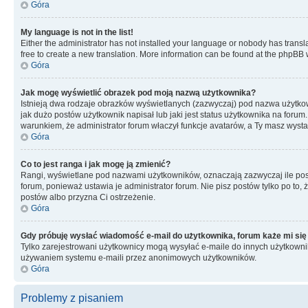
Góra
My language is not in the list!
Either the administrator has not installed your language or nobody has transla
free to create a new translation. More information can be found at the phpBB 
Góra
Jak mogę wyświetlić obrazek pod moją nazwą użytkownika?
Istnieją dwa rodzaje obrazków wyświetlanych (zazwyczaj) pod nazwa użytkow
jak dużo postów użytkownik napisał lub jaki jest status użytkownika na foru
warunkiem, że administrator forum właczył funkcje avatarów, a Ty masz wysta
Góra
Co to jest ranga i jak mogę ją zmienić?
Rangi, wyświetlane pod nazwami użytkowników, oznaczają zazwyczaj ile postó
forum, ponieważ ustawia je administrator forum. Nie pisz postów tylko po to, 
postów albo przyzna Ci ostrzeżenie.
Góra
Gdy próbuję wysłać wiadomość e-mail do użytkownika, forum każe mi się
Tylko zarejestrowani użytkownicy mogą wysyłać e-maile do innych użytkownikó
używaniem systemu e-maili przez anonimowych użytkowników.
Góra
Problemy z pisaniem