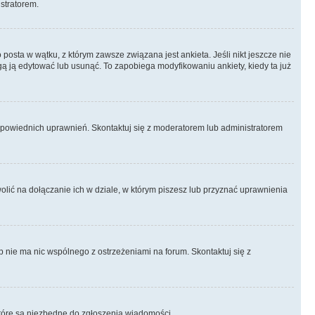
istratorem.
posta w wątku, z którym zawsze związana jest ankieta. Jeśli nikt jeszcze nie
ogą ją edytować lub usunąć. To zapobiega modyfikowaniu ankiety, kiedy ta już
odpowiednich uprawnień. Skontaktuj się z moderatorem lub administratorem
lić na dołączanie ich w dziale, w którym piszesz lub przyznać uprawnienia
p nie ma nic wspólnego z ostrzeżeniami na forum. Skontaktuj się z
, które są niezbędne do zgłoszenia wiadomości.