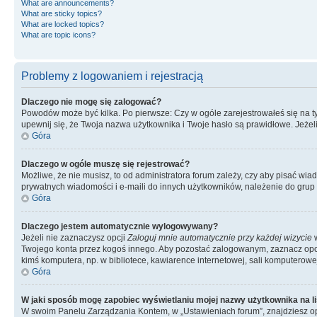
What are announcements?
What are sticky topics?
What are locked topics?
What are topic icons?
Problemy z logowaniem i rejestracją
Dlaczego nie mogę się zalogować?
Powodów może być kilka. Po pierwsze: Czy w ogóle zarejestrowałeś się na tym 
upewnij się, że Twoja nazwa użytkownika i Twoje hasło są prawidłowe. Jeżeli
Góra
Dlaczego w ogóle muszę się rejestrować?
Możliwe, że nie musisz, to od administratora forum zależy, czy aby pisać wia
prywatnych wiadomości i e-maili do innych użytkowników, należenie do grup u
Góra
Dlaczego jestem automatycznie wylogowywany?
Jeżeli nie zaznaczysz opcji
Zaloguj mnie automatycznie przy każdej wizycie
w
Twojego konta przez kogoś innego. Aby pozostać zalogowanym, zaznacz opcję
kimś komputera, np. w bibliotece, kawiarence internetowej, sali komputerowej w 
Góra
W jaki sposób mogę zapobiec wyświetlaniu mojej nazwy użytkownika na l
W swoim Panelu Zarządzania Kontem, w „Ustawieniach forum”, znajdziesz o