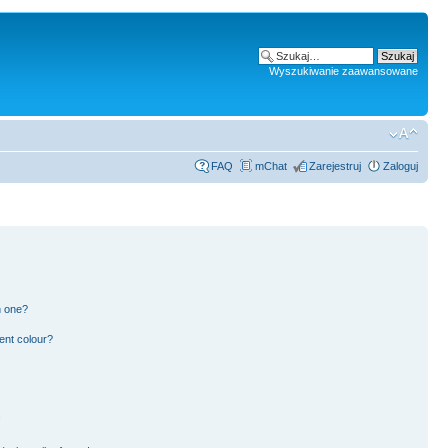
Wyszukiwanie zaawansowane
FAQ
mChat
Zarejestruj
Zaloguj
n one?
ent colour?
!