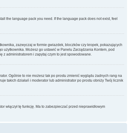
stall the language pack you need. If the language pack does not exist, feel
ytkownika, zazwyczaj w formie gwiazdek, bloczków czy kropek, pokazujących
ażdego użytkownika. Możesz go ustawić w Panelu Zarządzania Kontem, pod
ię z administratorem i zapytaj czym to jest spowodowane.
rator. Ogólnie to nie możesz tak po prostu zmienić wyglądu żadnych rang na
uje takich działań i moderator lub administrator po prostu obniży Twój licznik
ator włączył tę funkcję. Ma to zabezpieczać przed nieprawidłowym