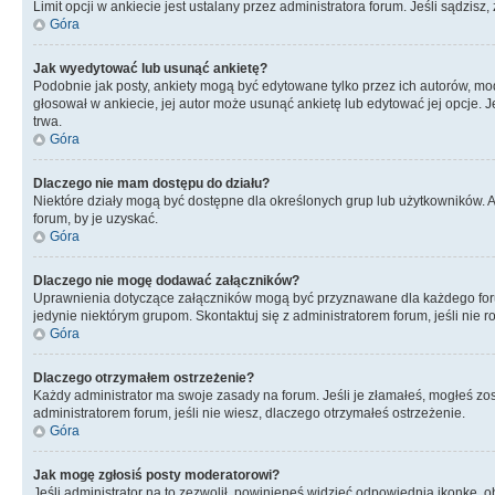
Limit opcji w ankiecie jest ustalany przez administratora forum. Jeśli sądzisz,
Góra
Jak wyedytować lub usunąć ankietę?
Podobnie jak posty, ankiety mogą być edytowane tylko przez ich autorów, mod
głosował w ankiecie, jej autor może usunąć ankietę lub edytować jej opcje. 
trwa.
Góra
Dlaczego nie mam dostępu do działu?
Niektóre działy mogą być dostępne dla określonych grup lub użytkowników. 
forum, by je uzyskać.
Góra
Dlaczego nie mogę dodawać załączników?
Uprawnienia dotyczące załączników mogą być przyznawane dla każdego forum,
jedynie niektórym grupom. Skontaktuj się z administratorem forum, jeśli nie 
Góra
Dlaczego otrzymałem ostrzeżenie?
Każdy administrator ma swoje zasady na forum. Jeśli je złamałeś, mogłeś zos
administratorem forum, jeśli nie wiesz, dlaczego otrzymałeś ostrzeżenie.
Góra
Jak mogę zgłosiś posty moderatorowi?
Jeśli administrator na to zezwolił, powinieneś widzieć odpowiednią ikonkę, o