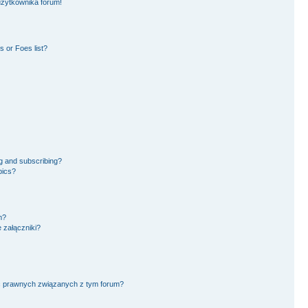
użytkownika forum!
 or Foes list?
g and subscribing?
pics?
m?
 załączniki?
ć prawnych związanych z tym forum?