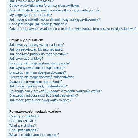
Jak zmienić moje ustawienia?
Czasy wyświetlane na forum są nieprawidłowe!
Zmieniłem strefę czasową, a wyświetlany czas nadal jest zły!
My language is not in the list!
Jak mogę wyświetlić obrazek pod moją nazwą użytkownika?
Co to jest ranga i jak mogę ją zmienić?
Gdy próbuję wysłać wiadomość e-mail do użytkownika, forum każe mi się zalogować
Problemy z pisaniem
Jak utworzyć nowy wątek na forum?
Jak przeedytować lub usunąć post?
Jak dodawać podpis do moich postów?
Jak utworzyć ankietę?
Dlaczego nie mogę wybrać więcej opcji?
Jak wyedytować lub usunąć ankietę?
Dlaczego nie mam dostępu do działu?
Dlaczego nie mogę dodawać załączników?
Dlaczego otrzymałem ostrzeżenie?
Jak mogę zgłosiś posty moderatorowi?
Do czego służy przycisk „Zapisz” w widoku tworzenia wątku?
Dlaczego mój post musi być zaakceptowany?
Jak mogę przesunąć swój wątek w górę?
Formatowanie i rodzaje wątków
Czym jest BBCode?
Can I use HTML?
What are Smilies?
Can I post images?
What are global announcements?