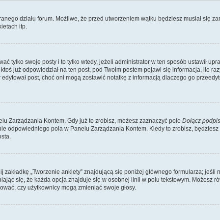
branego działu forum. Możliwe, że przed utworzeniem wątku będziesz musiał się za
etach itp.
ć tylko swoje posty i to tylko wtedy, jeżeli administrator w ten sposób ustawił up
oś już odpowiedział na ten post, pod Twoim postem pojawi się informacja, ile razy go
ator edytował post, choć oni mogą zostawić notatkę z informacją dlaczego go przeed
lu Zarządzania Kontem. Gdy już to zrobisz, możesz zaznaczyć pole
Dołącz podpi
ie odpowiedniego pola w Panelu Zarządzania Kontem. Kiedy to zrobisz, będziesz
sta.
nij zakładkę „Tworzenie ankiety” znajdującą się poniżej głównego formularza; jeśli 
ając się, że każda opcja znajduje się w osobnej linii w polu tekstowym. Możesz ró
ydować, czy użytkownicy mogą zmieniać swoje głosy.