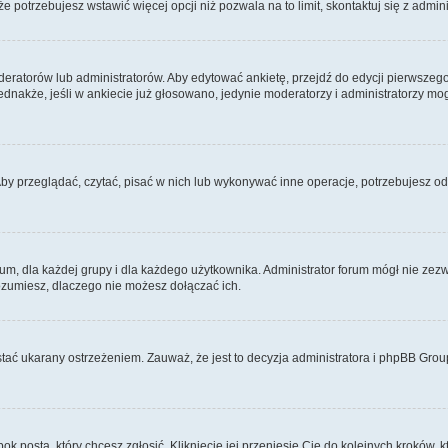
 że potrzebujesz wstawić więcej opcji niż pozwala na to limit, skontaktuj się z admin
eratorów lub administratorów. Aby edytować ankietę, przejdź do edycji pierwszego 
Jednakże, jeśli w ankiecie już głosowano, jedynie moderatorzy i administratorzy m
Aby przeglądać, czytać, pisać w nich lub wykonywać inne operacje, potrzebujesz 
 dla każdej grupy i dla każdego użytkownika. Administrator forum mógł nie zezwo
rozumiesz, dlaczego nie możesz dołączać ich.
tać ukarany ostrzeżeniem. Zauważ, że jest to decyzja administratora i phpBB Grou
bok posta, który chcesz zgłosić. Kliknięcie jej przeniesie Cię do kolejnych kroków