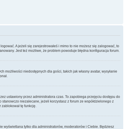
logować. A jeżeli się zarejestrowałeś i mimo to nie możesz się zalogować, to
 zbanowany. Jest też możliwe, że problem powoduje błędna konfiguracja forum.
ych możliwości niedostępnych dla gości, takich jak własny avatar, wysyłanie
onał.
rzez ustawiony przez administratora czas. To zapobiega przejęciu dostępu do
 stanowczo niezalecane, jeżeli korzystasz z forum ze współdzielonego z
r zablokował tę funkcję.
ie wyświetlana tylko dla administratorów, moderatorów i Ciebie. Będziesz