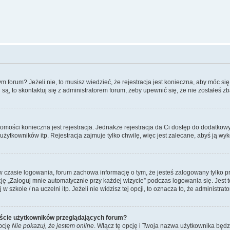
forum? Jeżeli nie, to musisz wiedzieć, że rejestracja jest konieczna, aby móc się 
 są, to skontaktuj się z administratorem forum, żeby upewnić się, że nie zostałeś
domości konieczna jest rejestracja. Jednakże rejestracja da Ci dostęp do dodatkow
żytkowników itp. Rejestracja zajmuje tylko chwilę, więc jest zalecane, abyś ją wyk
 czasie logowania, forum zachowa informację o tym, że jesteś zalogowany tylko p
 „Zaloguj mnie automatycznie przy każdej wizycie” podczas logowania się. Jest to
szkole / na uczelni itp. Jeżeli nie widzisz tej opcji, to oznacza to, że administrato
iście użytkowników przeglądających forum?
pcję
Nie pokazuj, że jestem online
. Włącz tę opcję i Twoja nazwa użytkownika będz