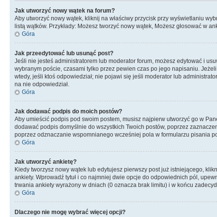
Jak utworzyć nowy wątek na forum?
Aby utworzyć nowy wątek, kliknij na właściwy przycisk przy wyświetlaniu wy
listą wątków. Przykłady: Możesz tworzyć nowy wątek, Możesz głosować w anki
Góra
Jak przeedytować lub usunąć post?
Jeśli nie jesteś administratorem lub moderator forum, możesz edytować i usuwa
wybranym poście, czasami tylko przez pewien czas po jego napisaniu. Jeżeli kt
wtedy, jeśli ktoś odpowiedział; nie pojawi się jeśli moderator lub administr
na nie odpowiedział.
Góra
Jak dodawać podpis do moich postów?
Aby umieścić podpis pod swoim postem, musisz najpierw utworzyć go w Pane
dodawać podpis domyślnie do wszystkich Twoich postów, poprzez zaznaczen
poprzez odznaczanie wspomnianego wcześniej pola w formularzu pisania po
Góra
Jak utworzyć ankietę?
Kiedy tworzysz nowy wątek lub edytujesz pierwszy post już istniejącego, klik
ankiety. Wprowadź tytuł i co najmniej dwie opcje do odpowiednich pól, upewni
trwania ankiety wyrażony w dniach (0 oznacza brak limitu) i w końcu zadec
Góra
Dlaczego nie mogę wybrać więcej opcji?