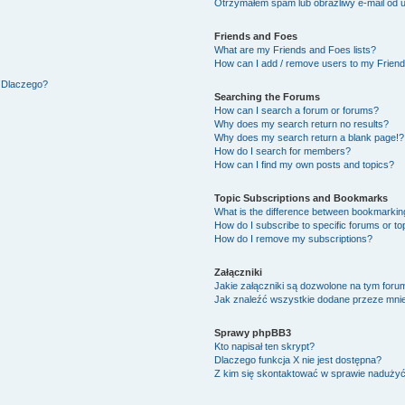
Otrzymałem spam lub obraźliwy e-mail od 
Friends and Foes
What are my Friends and Foes lists?
How can I add / remove users to my Friends
. Dlaczego?
Searching the Forums
How can I search a forum or forums?
Why does my search return no results?
Why does my search return a blank page!?
How do I search for members?
How can I find my own posts and topics?
Topic Subscriptions and Bookmarks
What is the difference between bookmarkin
How do I subscribe to specific forums or to
How do I remove my subscriptions?
Załączniki
Jakie załączniki są dozwolone na tym foru
Jak znaleźć wszystkie dodane przeze mnie
Sprawy phpBB3
Kto napisał ten skrypt?
Dlaczego funkcja X nie jest dostępna?
Z kim się skontaktować w sprawie naduży