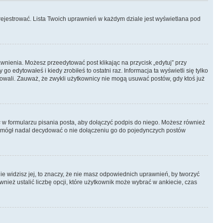
rejestrować. Lista Twoich uprawnień w każdym dziale jest wyświetlana pod
rawnienia. Możesz przeedytować post klikając na przycisk „edytuj” przy
 edytowałeś i kiedy zrobiłeś to ostatni raz. Informacja ta wyświetli się tylko
ytowali. Zauważ, że zwykli użytkownicy nie mogą usuwać postów, gdy ktoś już
s
w formularzu pisania posta, aby dołączyć podpis do niego. Możesz również
 mógł nadal decydować o nie dołączeniu go do pojedynczych postów
nie widzisz jej, to znaczy, że nie masz odpowiednich uprawnień, by tworzyć
wnież ustalić liczbę opcji, które użytkownik może wybrać w ankiecie, czas