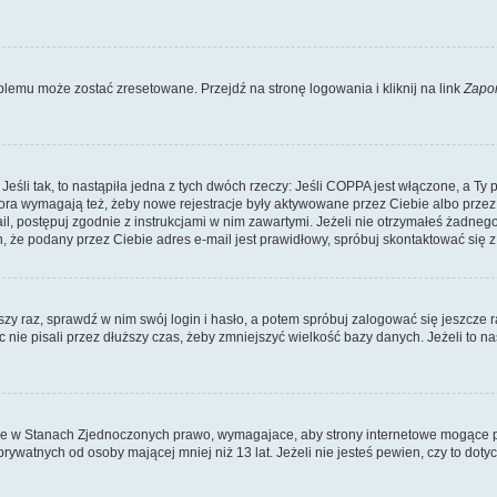
lemu może zostać zresetowane. Przejdź na stronę logowania i kliknij na link
Zapo
li tak, to nastąpiła jedna z tych dwóch rzeczy: Jeśli COPPA jest włączone, a Ty po
fora wymagają też, żeby nowe rejestracje były aktywowane przez Ciebie albo przez
mail, postępuj zgodnie z instrukcjami w nim zawartymi. Jeżeli nie otrzymałeś żadn
n, że podany przez Ciebie adres e-mail jest prawidłowy, spróbuj skontaktować się z
szy raz, sprawdź w nim swój login i hasło, a potem spróbuj zalogować się jeszcze r
nie pisali przez dłuższy czas, żeby zmniejszyć wielkość bazy danych. Jeżeli to na
ce w Stanach Zjednoczonych prawo, wymagajace, aby strony internetowe mogące pote
ywatnych od osoby mającej mniej niż 13 lat. Jeżeli nie jesteś pewien, czy to dot