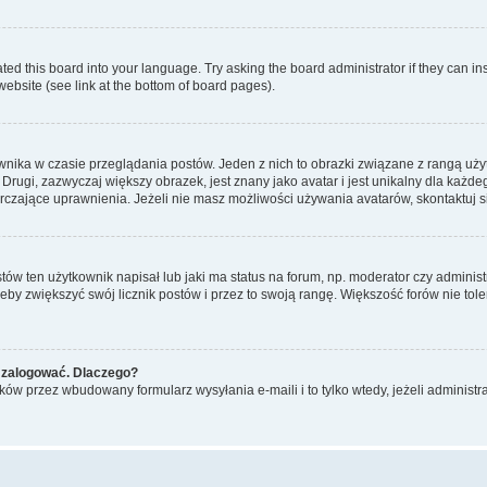
ted this board into your language. Try asking the board administrator if they can in
website (see link at the bottom of board pages).
nika w czasie przeglądania postów. Jeden z nich to obrazki związane z rangą uż
m. Drugi, zazwyczaj większy obrazek, jest znany jako avatar i jest unikalny dla k
rczające uprawnienia. Jeżeli nie masz możliwości używania avatarów, skontaktuj s
w ten użytkownik napisał lub jaki ma status na forum, np. moderator czy administ
żeby zwiększyć swój licznik postów i przez to swoją rangę. Większość forów nie toler
 zalogować. Dlaczego?
w przez wbudowany formularz wysyłania e-maili i to tylko wtedy, jeżeli administr