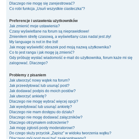
Dlaczego nie mogę się zarejestrować?
Co robi funkcja „Usuń wszystkie ciasteczka”?
Preferencje i ustawienia użytkowników
Jak zmienić moje ustawienia?
Czasy wyświetlane na forum są nieprawidłowe!
Zmieniłem strefę czasową, a wyświetlany czas nadal jest zły!
My language is not in the list!
Jak mogę wyświetlić obrazek pod moją nazwą użytkownika?
Co to jest ranga i jak mogę ją zmienić?
Gdy próbuję wysłać wiadomość e-mail do użytkownika, forum każe mi się
zalogować. Dlaczego?
Problemy z pisaniem
Jak utworzyć nowy wątek na forum?
Jak przeedytować lub usunąć post?
Jak dodawać podpis do moich postów?
Jak utworzyć ankietę?
Dlaczego nie mogę wybrać więcej opcji?
Jak wyedytować lub usunąć ankietę?
Dlaczego nie mam dostępu do działu?
Dlaczego nie mogę dodawać załączników?
Dlaczego otrzymałem ostrzeżenie?
Jak mogę zgłosiś posty moderatorowi?
Do czego służy przycisk „Zapisz” w widoku tworzenia wątku?
Dlaczego mój post musi być zaakceptowany?