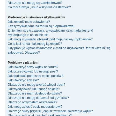
Dlaczego nie mogę się zarejestrować?
Co robi funkcja „Usuń wszystkie ciasteczka”?
Preferencje i ustawienia użytkowników
Jak zmienić moje ustawienia?
Czasy wyświetlane na forum są nieprawidłowe!
Zmieniłem strefę czasową, a wyświetlany czas nadal jest zły!
My language is not in the list!
Jak mogę wyświetlić obrazek pod moją nazwą użytkownika?
Co to jest ranga i jak mogę ją zmienić?
Gdy próbuję wysłać wiadomość e-mail do użytkownika, forum każe mi się
zalogować. Dlaczego?
Problemy z pisaniem
Jak utworzyć nowy wątek na forum?
Jak przeedytować lub usunąć post?
Jak dodawać podpis do moich postów?
Jak utworzyć ankietę?
Dlaczego nie mogę wybrać więcej opcji?
Jak wyedytować lub usunąć ankietę?
Dlaczego nie mam dostępu do działu?
Dlaczego nie mogę dodawać załączników?
Dlaczego otrzymałem ostrzeżenie?
Jak mogę zgłosiś posty moderatorowi?
Do czego służy przycisk „Zapisz” w widoku tworzenia wątku?
Dlaczego mój post musi być zaakceptowany?