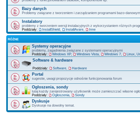
problemy z funkcjonowaniem bibliotek, komponentów itp.
Bazy danych
Problemy związane z tworzeniem i zarządzaniem programami bazo-danowym
Instalatory
problemy z tworzeniem wersji instalacyjnych z wykorzystaniem różnych pro
Poddziały:
InstallShield
,
InstallAvare
,
Inne
RÓŻNE
Systemy operacyjne
problemy, zagadnienia związane z systemami operacyjnymi
Poddziały:
Windows XP
,
Windows Vista
,
Windows 7
,
Linux, U
Software & hardware
Poddziały:
Software
,
Hardware
Portal
sugestie, uwagi propozycje odnośnie funkcjonowania forum
Ogłoszenia, sondy
tutaj każdy zarejestrowany użytkownik może zamieszczać własne ogł
Poddziały:
Ogłoszenia
,
Sondy
Dyskusje
Dyskusje na dowolny temat.