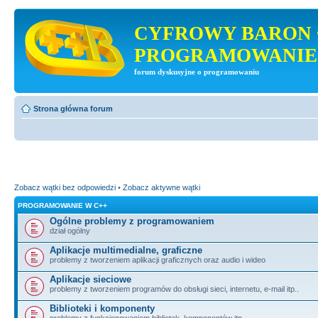
CYFROWY BARON 
PROGRAMOWANIE
forum dyskusyjne o programowaniu
Strona główna forum
Zobacz wątki bez odpowiedzi
•
Zobacz aktywne wątki
PROGRAMOWANIE W C++
Ogólne problemy z programowaniem
dział ogólny
Aplikacje multimedialne, graficzne
problemy z tworzeniem aplikacji graficznych oraz audio i wideo
Aplikacje sieciowe
problemy z tworzeniem programów do obsługi sieci, internetu, e-mail itp..
Biblioteki i komponenty