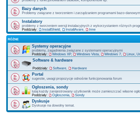
problemy z funkcjonowaniem bibliotek, komponentów itp.
Bazy danych
Problemy związane z tworzeniem i zarządzaniem programami bazo-danowym
Instalatory
problemy z tworzeniem wersji instalacyjnych z wykorzystaniem różnych pro
Poddziały:
InstallShield
,
InstallAvare
,
Inne
RÓŻNE
Systemy operacyjne
problemy, zagadnienia związane z systemami operacyjnymi
Poddziały:
Windows XP
,
Windows Vista
,
Windows 7
,
Linux, U
Software & hardware
Poddziały:
Software
,
Hardware
Portal
sugestie, uwagi propozycje odnośnie funkcjonowania forum
Ogłoszenia, sondy
tutaj każdy zarejestrowany użytkownik może zamieszczać własne ogł
Poddziały:
Ogłoszenia
,
Sondy
Dyskusje
Dyskusje na dowolny temat.