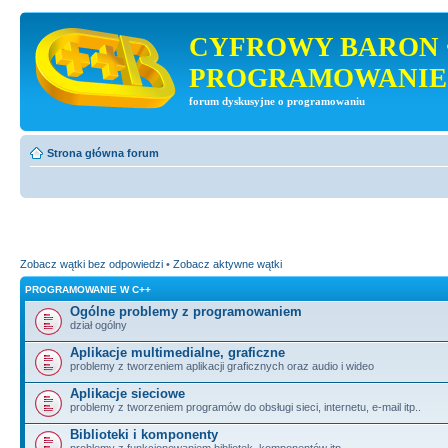
CYFROWY BARON 
PROGRAMOWANIE
forum dyskusyjne o programowaniu
Strona główna forum
Zobacz wątki bez odpowiedzi
•
Zobacz aktywne wątki
PROGRAMOWANIE W C++
Ogólne problemy z programowaniem
dział ogólny
Aplikacje multimedialne, graficzne
problemy z tworzeniem aplikacji graficznych oraz audio i wideo
Aplikacje sieciowe
problemy z tworzeniem programów do obsługi sieci, internetu, e-mail itp..
Biblioteki i komponenty