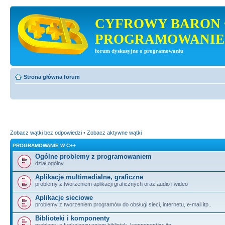
CYFROWY BARON 
PROGRAMOWANIE
forum dyskusyjne o programowaniu
Strona główna forum
Zobacz wątki bez odpowiedzi
•
Zobacz aktywne wątki
PROGRAMOWANIE W C++
Ogólne problemy z programowaniem
dział ogólny
Aplikacje multimedialne, graficzne
problemy z tworzeniem aplikacji graficznych oraz audio i wideo
Aplikacje sieciowe
problemy z tworzeniem programów do obsługi sieci, internetu, e-mail itp..
Biblioteki i komponenty