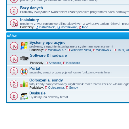
problemy z funkcjonowaniem bibliotek, komponentów itp.
Bazy danych
Problemy związane z tworzeniem i zarządzaniem programami bazo-danowym
Instalatory
problemy z tworzeniem wersji instalacyjnych z wykorzystaniem różnych pro
Poddziały:
InstallShield
,
InstallAvare
,
Inne
RÓŻNE
Systemy operacyjne
problemy, zagadnienia związane z systemami operacyjnymi
Poddziały:
Windows XP
,
Windows Vista
,
Windows 7
,
Linux, U
Software & hardware
Poddziały:
Software
,
Hardware
Portal
sugestie, uwagi propozycje odnośnie funkcjonowania forum
Ogłoszenia, sondy
tutaj każdy zarejestrowany użytkownik może zamieszczać własne ogł
Poddziały:
Ogłoszenia
,
Sondy
Dyskusje
Dyskusje na dowolny temat.