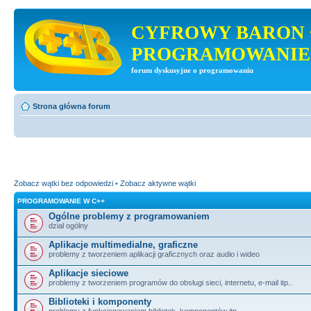
CYFROWY BARON 
PROGRAMOWANIE
forum dyskusyjne o programowaniu
Strona główna forum
Zobacz wątki bez odpowiedzi
•
Zobacz aktywne wątki
PROGRAMOWANIE W C++
Ogólne problemy z programowaniem
dział ogólny
Aplikacje multimedialne, graficzne
problemy z tworzeniem aplikacji graficznych oraz audio i wideo
Aplikacje sieciowe
problemy z tworzeniem programów do obsługi sieci, internetu, e-mail itp..
Biblioteki i komponenty