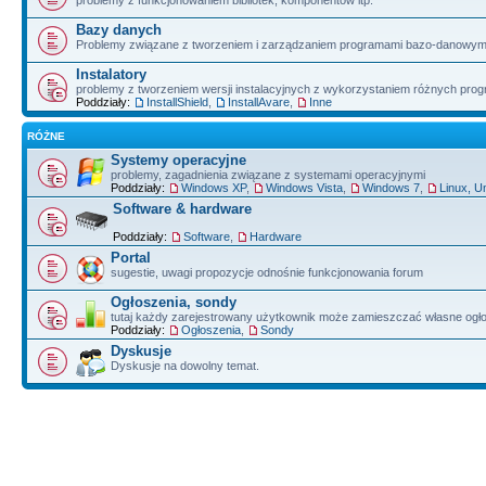
problemy z funkcjonowaniem bibliotek, komponentów itp.
Bazy danych
Problemy związane z tworzeniem i zarządzaniem programami bazo-danowym
Instalatory
problemy z tworzeniem wersji instalacyjnych z wykorzystaniem różnych pro
Poddziały:
InstallShield
,
InstallAvare
,
Inne
RÓŻNE
Systemy operacyjne
problemy, zagadnienia związane z systemami operacyjnymi
Poddziały:
Windows XP
,
Windows Vista
,
Windows 7
,
Linux, U
Software & hardware
Poddziały:
Software
,
Hardware
Portal
sugestie, uwagi propozycje odnośnie funkcjonowania forum
Ogłoszenia, sondy
tutaj każdy zarejestrowany użytkownik może zamieszczać własne ogł
Poddziały:
Ogłoszenia
,
Sondy
Dyskusje
Dyskusje na dowolny temat.